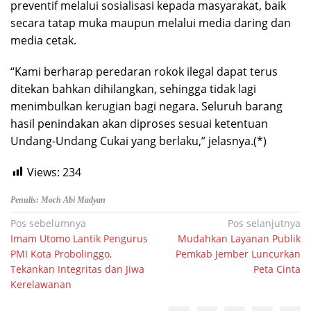
preventif melalui sosialisasi kepada masyarakat, baik
secara tatap muka maupun melalui media daring dan
media cetak.
“Kami berharap peredaran rokok ilegal dapat terus
ditekan bahkan dihilangkan, sehingga tidak lagi
menimbulkan kerugian bagi negara. Seluruh barang
hasil penindakan akan diproses sesuai ketentuan
Undang-Undang Cukai yang berlaku,” jelasnya.(*)
Views:
234
Penulis: Moch Abi Madyan
Navigasi
Pos sebelumnya
Pos selanjutnya
Imam Utomo Lantik Pengurus
Mudahkan Layanan Publik
pos
PMI Kota Probolinggo,
Pemkab Jember Luncurkan
Tekankan Integritas dan Jiwa
Peta Cinta
Kerelawanan