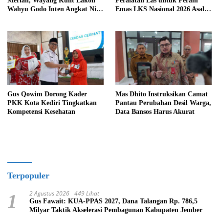
Meriah, Wayang Kulit Lakon
Peralatan Las untuk Peraih
Wahyu Godo Inten Angkat Nilai
Emas LKS Nasional 2026 Asal
Perjuangan
Kediri
Gus Qowim Dorong Kader
Mas Dhito Instruksikan Camat
PKK Kota Kediri Tingkatkan
Pantau Perubahan Desil Warga,
Kompetensi Kesehatan
Data Bansos Harus Akurat
Terpopuler
2 Agustus 2026
449 Lihat
1
Gus Fawait: KUA-PPAS 2027, Dana Talangan Rp. 786,5
Milyar Taktik Akselerasi Pembagunan Kabupaten Jember