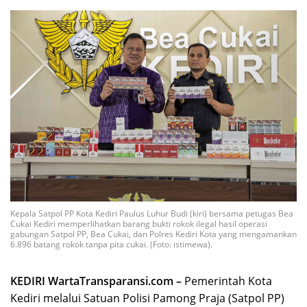
Kepala Satpol PP Kota Kediri Paulus Luhur Budi (kiri) bersama petugas Bea
Cukai Kediri memperlihatkan barang bukti rokok ilegal hasil operasi
gabungan Satpol PP, Bea Cukai, dan Polres Kediri Kota yang mengamankan
6.896 batang rokok tanpa pita cukai. (Foto: istimewa).
KEDIRI WartaTransparansi.com –
Pemerintah Kota
Kediri melalui Satuan Polisi Pamong Praja (Satpol PP)