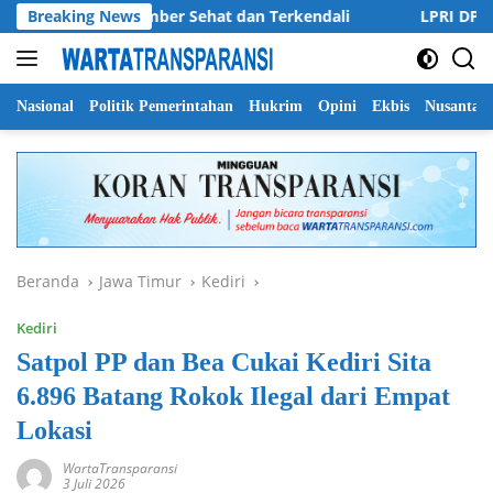
Langsung
bupaten Jember Sehat dan Terkendali
Breaking News
LPRI DPC Banyuwa
ke
konten
Nasional
Politik Pemerintahan
Hukrim
Opini
Ekbis
Nusantar
Beranda
Jawa Timur
Kediri
Kediri
Satpol PP dan Bea Cukai Kediri Sita
6.896 Batang Rokok Ilegal dari Empat
Lokasi
WartaTransparansi
3 Juli 2026