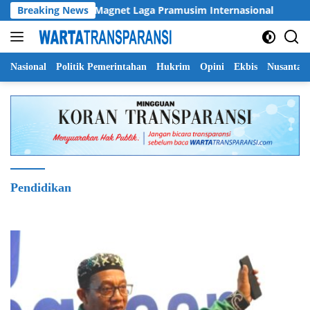
Langsung
 Indonesia Jadi Magnet Laga Pramusim Internasional
Breaking News
Kas
ke
konten
Nasional
Politik Pemerintahan
Hukrim
Opini
Ekbis
Nusantar
Pendidikan