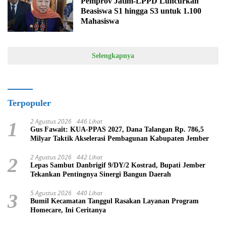
Pemprov Jatim-LPPD Luncurkan
Beasiswa S1 hingga S3 untuk 1.100
Mahasiswa
Selengkapnya
Terpopuler
2 Agustus 2026
446 Lihat
1
Gus Fawait: KUA-PPAS 2027, Dana Talangan Rp. 786,5
Milyar Taktik Akselerasi Pembagunan Kabupaten Jember
2 Agustus 2026
442 Lihat
2
Lepas Sambut Danbrigif 9/DY/2 Kostrad, Bupati Jember
Tekankan Pentingnya Sinergi Bangun Daerah
5 Agustus 2026
440 Lihat
3
Bumil Kecamatan Tanggul Rasakan Layanan Program
Homecare, Ini Ceritanya