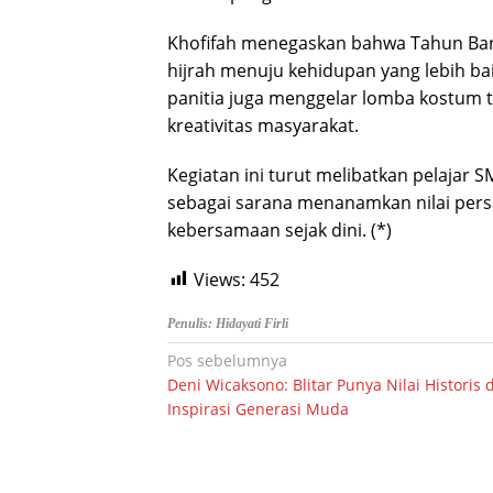
Khofifah menegaskan bahwa Tahun Bar
hijrah menuju kehidupan yang lebih bai
panitia juga menggelar lomba kostum 
kreativitas masyarakat.
Kegiatan ini turut melibatkan pelajar 
sebagai sarana menanamkan nilai persa
kebersamaan sejak dini. (*)
Views:
452
Penulis: Hidayati Firli
Navigasi
Pos sebelumnya
Deni Wicaksono: Blitar Punya Nilai Historis 
pos
Inspirasi Generasi Muda