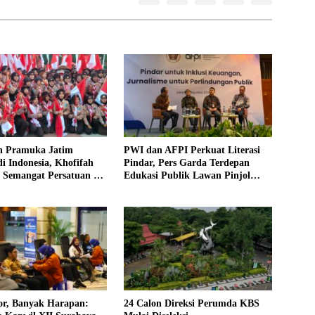
n Pramuka Jatim
PWI dan AFPI Perkuat Literasi
di Indonesia, Khofifah
Pindar, Pers Garda Terdepan
 Semangat Persatuan di
Edukasi Publik Lawan Pinjol
II
Ilegal
or, Banyak Harapan:
24 Calon Direksi Perumda KBS