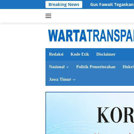
Langsung
racter Building
Breaking News
Gus Fawait Tegaskan Kondisi Keuangan 
ke
konten
Redaksi
Kode Etik
Disclaimer
Nasional
Politik Pemerintahan
Hukr
Jawa Timur