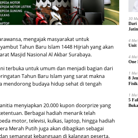
30 Me
Dari
Jati
Parawansa, mengajak masyarakat untuk
4 Mei
Unit
yambut Tahun Baru Islam 1448 Hijriah yang akan
barat Masjid Nasional Al Akbar Surabaya.
4 Mei
One 
 ini terbuka untuk umum dan menjadi bagian dari
1 Mei
ringatan Tahun Baru Islam yang sarat makna
8 Je
rta mendorong budaya hidup sehat di tengah
Fisik
1 Mei
5 Fa
nitia menyiapkan 20.000 kupon doorprize yang
Buka
ketentuan. Berbagai hadiah menarik telah
eda motor, televisi, kulkas, laptop, hingga hadiah
ndera Merah Putih juga akan dibagikan sebagai
 dan semangat kebangsaan di kalangan peserta.