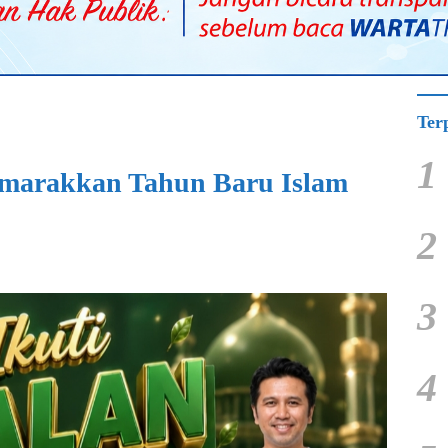
Ter
1
emarakkan Tahun Baru Islam
2
3
4