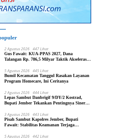
populer
2 Agustus 2026
447 Lihat
Gus Fawait: KUA-PPAS 2027, Dana
Talangan Rp. 786,5 Milyar Taktik Akselerasi
Pembagunan Kabupaten Jember
5 Agustus 2026
445 Lihat
Bumil Kecamatan Tanggul Rasakan Layanan
Program Homecare, Ini Ceritanya
2 Agustus 2026
444 Lihat
Lepas Sambut Danbrigif 9/DY/2 Kostrad,
Bupati Jember Tekankan Pentingnya Sinergi
Bangun Daerah
3 Agustus 2026
443 Lihat
Pisah Sambut Kapolres Jember, Bupati
Fawait: Stabilitas Keamanan Terjaga
Pertumbuhan Ekonomi Akan Bangkit
5 Agustus 2026
442 Lihat