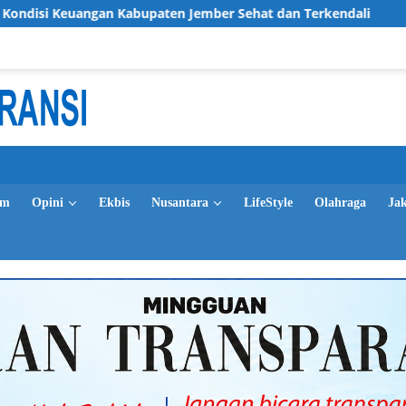
Kabupaten Jember Sehat dan Terkendali
LPRI DPC Banyu
im
Opini
Ekbis
Nusantara
LifeStyle
Olahraga
Ja