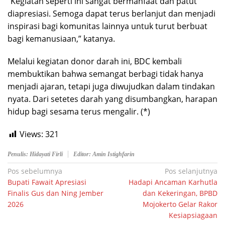
“Kegiatan seperti ini sangat bermanfaat dan patut
diapresiasi. Semoga dapat terus berlanjut dan menjadi
inspirasi bagi komunitas lainnya untuk turut berbuat
bagi kemanusiaan,” katanya.
Melalui kegiatan donor darah ini, BDC kembali
membuktikan bahwa semangat berbagi tidak hanya
menjadi ajaran, tetapi juga diwujudkan dalam tindakan
nyata. Dari setetes darah yang disumbangkan, harapan
hidup bagi sesama terus mengalir. (*)
Views:
321
Penulis: Hidayati Firli
Editor: Amin Istighfarin
Navigasi
Pos sebelumnya
Pos selanjutnya
Bupati Fawait Apresiasi
Hadapi Ancaman Karhutla
pos
Finalis Gus dan Ning Jember
dan Kekeringan, BPBD
2026
Mojokerto Gelar Rakor
Kesiapsiagaan