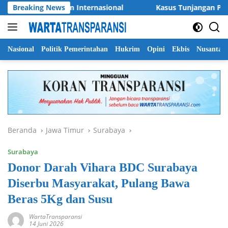
Langsung
Laga Pramusim Internasional
Breaking News
Kasus Tunjangan Perumahan
ke
konten
Nasional
Politik Pemerintahan
Hukrim
Opini
Ekbis
Nusantar
Beranda
Jawa Timur
Surabaya
Surabaya
Donor Darah Vihara BDC Surabaya
Diserbu Masyarakat, Pulang Bawa
Beras 5Kg dan Susu
WartaTransparansi
14 Juni 2026