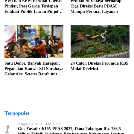
PWI dan AFPI Perkuat Literasi
Pemkot Surabaya Berharap
Pindar, Pers Garda Terdepan
Tiga Direksi Baru PDAM
Edukasi Publik Lawan Pinjol
Mampu Perkuat Layanan
Ilegal
Satu Donor, Banyak Harapan:
24 Calon Direksi Perumda KBS
Pegadaian Kanwil XII Surabaya
Mulai Diseleksi
Gelar Aksi Setetes Darah untuk
Negeri
Terpopuler
2 Agustus 2026
446 Lihat
1
Gus Fawait: KUA-PPAS 2027, Dana Talangan Rp. 786,5