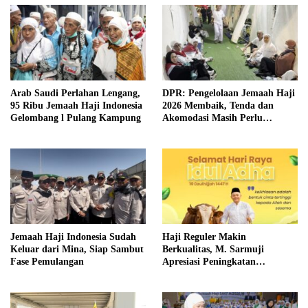
Arab Saudi Perlahan Lengang,
DPR: Pengelolaan Jemaah Haji
95 Ribu Jemaah Haji Indonesia
2026 Membaik, Tenda dan
Gelombang l Pulang Kampung
Akomodasi Masih Perlu
Dibenahi
Jemaah Haji Indonesia Sudah
Haji Reguler Makin
Keluar dari Mina, Siap Sambut
Berkualitas, M. Sarmuji
Fase Pemulangan
Apresiasi Peningkatan
Pelayanan Jemaah Indonesia