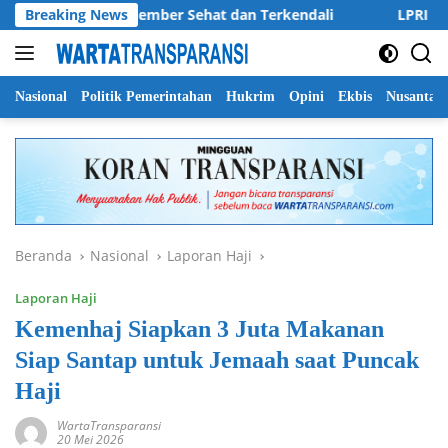
Langsung
 Kabupaten Jember Sehat dan Terkendali
Breaking News
LPRI DPC Bany
ke
konten
Nasional
Politik Pemerintahan
Hukrim
Opini
Ekbis
Nusantar
Beranda
Nasional
Laporan Haji
Laporan Haji
Kemenhaj Siapkan 3 Juta Makanan
Siap Santap untuk Jemaah saat Puncak
Haji
WartaTransparansi
20 Mei 2026