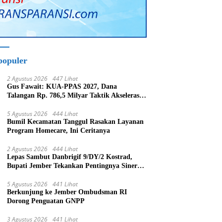
populer
2 Agustus 2026
447 Lihat
Gus Fawait: KUA-PPAS 2027, Dana
Talangan Rp. 786,5 Milyar Taktik Akselerasi
Pembagunan Kabupaten Jember
5 Agustus 2026
444 Lihat
Bumil Kecamatan Tanggul Rasakan Layanan
Program Homecare, Ini Ceritanya
2 Agustus 2026
444 Lihat
Lepas Sambut Danbrigif 9/DY/2 Kostrad,
Bupati Jember Tekankan Pentingnya Sinergi
Bangun Daerah
5 Agustus 2026
441 Lihat
Berkunjung ke Jember Ombudsman RI
Dorong Penguatan GNPP
3 Agustus 2026
441 Lihat