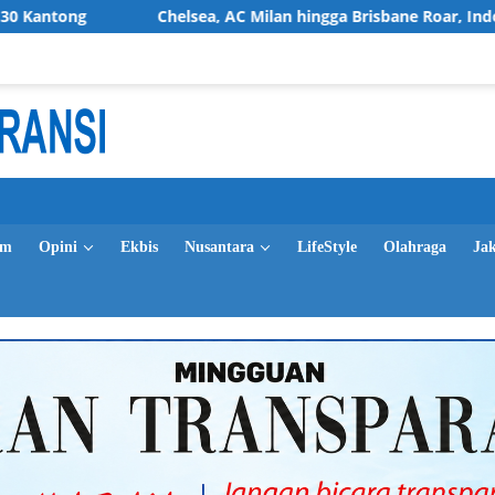
Chelsea, AC Milan hingga Brisbane Roar, Indonesia Jadi Mag
im
Opini
Ekbis
Nusantara
LifeStyle
Olahraga
Ja