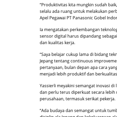
“Produktivitas kita mungkin sudah baik, 
selalu ada ruang untuk melakukan perba
Apel Pegawai PT Panasonic Gobel Indones
Ia mengatakan perkembangan teknologi 
sensor digital harus dipandang sebaga
dan kualitas kerja.
“Saya belajar cukup lama di bidang tekn
Jepang tentang continuous improvement
pertanyaan, bulan depan apa cara yang 
menjadi lebih produktif dan berkualitas
Yassierli meyakini semangat inovasi d
dan perlu terus diperkuat secara lebi
perusahaan, termasuk serikat pekerja.
“Ada budaya dan semangat untuk tum
disiplin ala Jepang dan kekeluargaan a