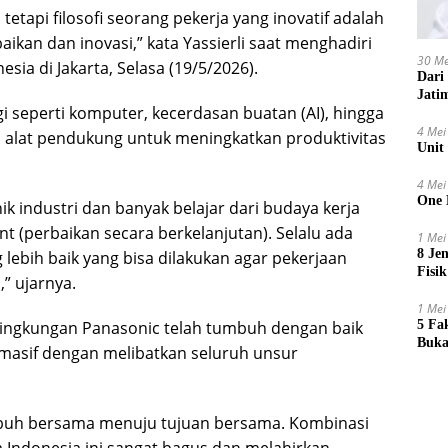
tetapi filosofi seorang pekerja yang inovatif adalah
ikan dan inovasi,” kata Yassierli saat menghadiri
30 Me
ia di Jakarta, Selasa (19/5/2026).
Dari
Jati
seperti komputer, kecerdasan buatan (AI), hingga
4 Mei
i alat pendukung untuk meningkatkan produktivitas
Unit
4 Mei
One 
ik industri dan banyak belajar dari budaya kerja
 (perbaikan secara berkelanjutan). Selalu ada
1 Mei
8 Je
lebih baik yang bisa dilakukan agar pekerjaan
Fisik
,” ujarnya.
1 Mei
i lingkungan Panasonic telah tumbuh dengan baik
5 Fa
Buka
h masif dengan melibatkan seluruh unsur
buh bersama menuju tujuan bersama. Kombinasi
la Indonesia ini sangat bagus dan melahirkan