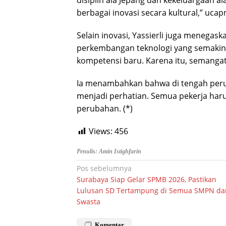
berbagai inovasi secara kultural,” ucap
Selain inovasi, Yassierli juga menegask
perkembangan teknologi yang semakin 
kompetensi baru. Karena itu, semangat 
Ia menambahkan bahwa di tengah perub
menjadi perhatian. Semua pekerja har
perubahan. (*)
Views:
456
Penulis: Amin Istighfarin
Navigasi
Pos sebelumnya
Surabaya Siap Gelar SPMB 2026, Pastikan
pos
Lulusan SD Tertampung di Semua SMPN da
Swasta
Komentar