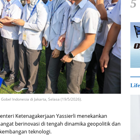
5
Life
Gobel Indonesia di Jakarta, Selasa (19/5/2026).
nteri Ketenagakerjaan Yassierli menekankan
ngat berinovasi di tengah dinamika geopolitik dan
rkembangan teknologi.