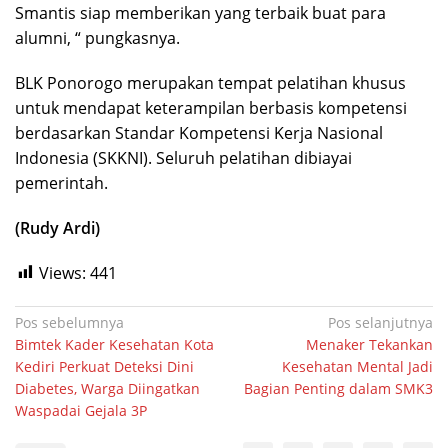
Smantis siap memberikan yang terbaik buat para
alumni, “ pungkasnya.
BLK Ponorogo merupakan tempat pelatihan khusus
untuk mendapat keterampilan berbasis kompetensi
berdasarkan Standar Kompetensi Kerja Nasional
Indonesia (SKKNI). Seluruh pelatihan dibiayai
pemerintah.
(Rudy Ardi)
Views:
441
Navigasi
Pos sebelumnya
Pos selanjutnya
Bimtek Kader Kesehatan Kota
Menaker Tekankan
pos
Kediri Perkuat Deteksi Dini
Kesehatan Mental Jadi
Diabetes, Warga Diingatkan
Bagian Penting dalam SMK3
Waspadai Gejala 3P