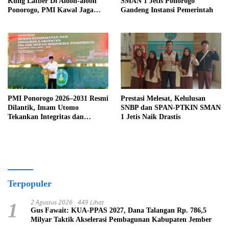
Kung Latber Di Aloon-aloon
SMAN 1 Jetis Ponorogo
Ponorogo, PMI Kawal Jaga
Gandeng Instansi Pemerintah
Kesehatan
PMI Ponorogo 2026–2031 Resmi
Prestasi Melesat, Kelulusan
Dilantik, Imam Utomo
SNBP dan SPAN-PTKIN SMAN
Tekankan Integritas dan
1 Jetis Naik Drastis
Standar Pelayanan Darah
Terpopuler
2 Agustus 2026
449 Lihat
1
Gus Fawait: KUA-PPAS 2027, Dana Talangan Rp. 786,5
Milyar Taktik Akselerasi Pembagunan Kabupaten Jember