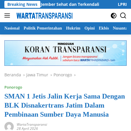
Langsung
n Kabupaten Jember Sehat dan Terkendali
Breaking News
LPRI DPC Bany
ke
konten
Nasional
Politik Pemerintahan
Hukrim
Opini
Ekbis
Nusantar
Beranda
Jawa Timur
Ponorogo
Ponorogo
SMAN 1 Jetis Jalin Kerja Sama Dengan
BLK Disnakertrans Jatim Dalam
Pembinaan Sumber Daya Manusia
WartaTransparansi
28 April 2026