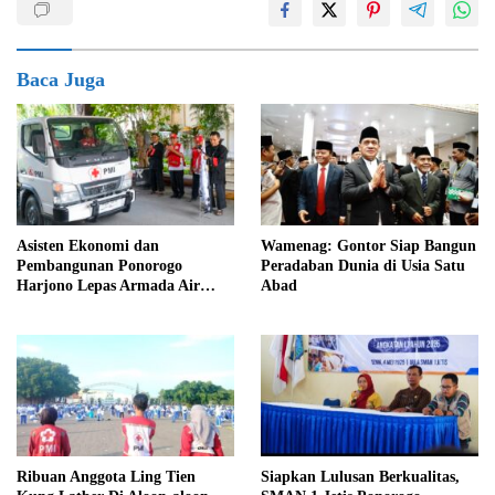
Baca Juga
Asisten Ekonomi dan
Wamenag: Gontor Siap Bangun
Pembangunan Ponorogo
Peradaban Dunia di Usia Satu
Harjono Lepas Armada Air
Abad
Bersih Menuju Desa Munggu,
153 Warga Terima Manfaat
Ribuan Anggota Ling Tien
Siapkan Lulusan Berkualitas,