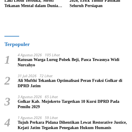
Laki Lebih Terbuka, Soroti
2026, Erick Thohir Pastikan
Tekanan Mental dalam Dunia
Seluruh Persiapan
Olahraga
Terpopuler
4 Agustus 2026
105 Lihat
1
Ratusan Warga Lurug Polsek Beji, Pasca Tewasnya Widi
Nurcahyo
31 Juli 2026
72 Lihat
2
Ali Mufthi Tekankan Optimalisasi Peran Fraksi Golkar di
DPRD Jatim
3 Agustus 2026
65 Lihat
3
Golkar Kab. Mojokerto Targetkan 10 Kursi DPRD Pada
Pemilu 2029
1 Agustus 2026
59 Lihat
4
Tujuh Perkara Pidana Dihentikan Lewat Restorative Justice,
Kejati Jatim Tegaskan Penegakan Hukum Humanis