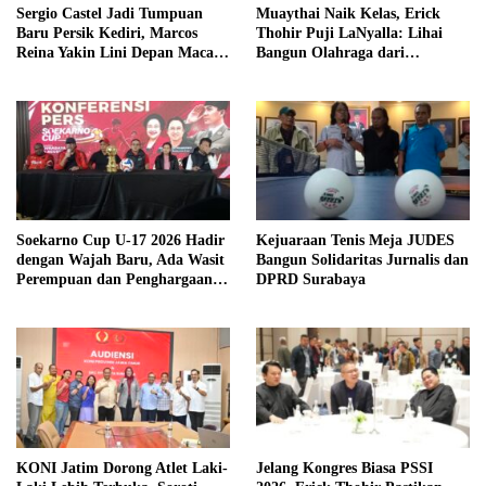
Sergio Castel Jadi Tumpuan
Muaythai Naik Kelas, Erick
Baru Persik Kediri, Marcos
Thohir Puji LaNyalla: Lihai
Reina Yakin Lini Depan Macan
Bangun Olahraga dari
Putih Lebih Tajam
Grassroots
Soekarno Cup U-17 2026 Hadir
Kejuaraan Tenis Meja JUDES
dengan Wajah Baru, Ada Wasit
Bangun Solidaritas Jurnalis dan
Perempuan dan Penghargaan
DPRD Surabaya
Man of the Match
KONI Jatim Dorong Atlet Laki-
Jelang Kongres Biasa PSSI