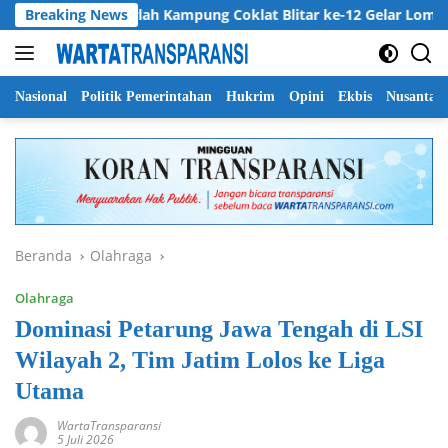
Langsung
Breaking News
Harlah Kampung Coklat Blitar ke-12 Gelar Lomba Mewar
ke
konten
Nasional
Politik Pemerintahan
Hukrim
Opini
Ekbis
Nusantar
Beranda
Olahraga
Olahraga
Dominasi Petarung Jawa Tengah di LSI
Wilayah 2, Tim Jatim Lolos ke Liga
Utama
WartaTransparansi
5 Juli 2026