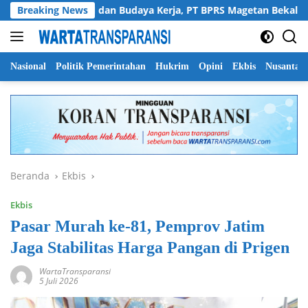
Langsung
Perkuat SDM dan Budaya Kerja, PT BPRS Magetan Bekali Staf den
Breaking News
ke
konten
Nasional
Politik Pemerintahan
Hukrim
Opini
Ekbis
Nusantar
Beranda
Ekbis
Ekbis
Pasar Murah ke-81, Pemprov Jatim
Jaga Stabilitas Harga Pangan di Prigen
WartaTransparansi
5 Juli 2026