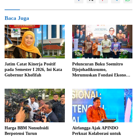
Baca Juga
Jatim Catat Kinerja Positif
Peluncuran Buku Soemitro
pada Semester I 2026, Ini Kata
Djojohadikusumo,
Gubernur Khofifah
Merumuskan Fondasi Ekonomi
Indonesia Emas 2045
Harga BBM Nonsubsidi
Airlangga Ajak APINDO
Berpotensi Turun
Perkuat Kolaborasi untuk