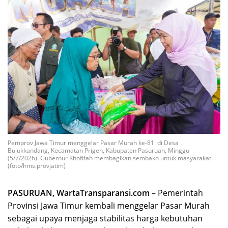
Pemprov Jawa Timur menggelar Pasar Murah ke-81 di Desa
Bulukkandang, Kecamatan Prigen, Kabupaten Pasuruan, Minggu
(5/7/2026). Gubernur Khofifah membagikan sembako untuk masyarakat.
(foto/hms.provjatim)
PASURUAN, WartaTransparansi.com
– Pemerintah
Provinsi Jawa Timur kembali menggelar Pasar Murah
sebagai upaya menjaga stabilitas harga kebutuhan