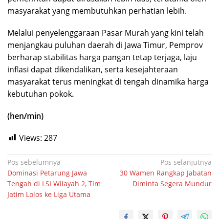
masyarakat yang membutuhkan perhatian lebih.
Melalui penyelenggaraan Pasar Murah yang kini telah
menjangkau puluhan daerah di Jawa Timur, Pemprov
berharap stabilitas harga pangan tetap terjaga, laju
inflasi dapat dikendalikan, serta kesejahteraan
masyarakat terus meningkat di tengah dinamika harga
kebutuhan pokok
.
(hen/min)
Views:
287
Navigasi
Pos sebelumnya
Pos selanjutnya
Dominasi Petarung Jawa
30 Wamen Rangkap Jabatan
pos
Tengah di LSI Wilayah 2, Tim
Diminta Segera Mundur
Jatim Lolos ke Liga Utama