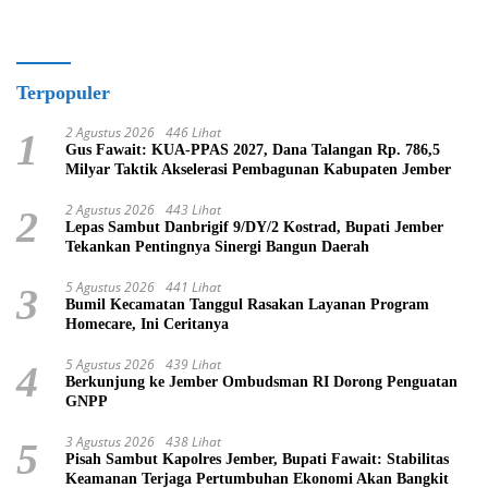
Terpopuler
2 Agustus 2026
446 Lihat
1
Gus Fawait: KUA-PPAS 2027, Dana Talangan Rp. 786,5
Milyar Taktik Akselerasi Pembagunan Kabupaten Jember
2 Agustus 2026
443 Lihat
2
Lepas Sambut Danbrigif 9/DY/2 Kostrad, Bupati Jember
Tekankan Pentingnya Sinergi Bangun Daerah
5 Agustus 2026
441 Lihat
3
Bumil Kecamatan Tanggul Rasakan Layanan Program
Homecare, Ini Ceritanya
5 Agustus 2026
439 Lihat
4
Berkunjung ke Jember Ombudsman RI Dorong Penguatan
GNPP
3 Agustus 2026
438 Lihat
5
Pisah Sambut Kapolres Jember, Bupati Fawait: Stabilitas
Keamanan Terjaga Pertumbuhan Ekonomi Akan Bangkit