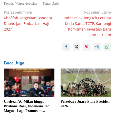
Penulis: Wahyu Amrulloh
Editor: Amin
Navigasi
Pos sebelumnya
Pos selanjutnya
Khofifah Targetkan Bandara
Indonesia-Tiongkok Perkuat
pos
Dhoho Jadi Embarkasi Haji
Kerja Sama TCTP, Kantongi
2027
Komitmen Investasi Baru
Rp8,1 Triliun
Baca Juga
Chelsea, AC Milan hingga
Persebaya Juara Piala Presiden
Brisbane Roar, Indonesia Jadi
2026
Magnet Laga Pramusim