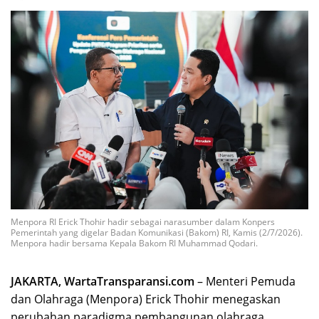
Menpora RI Erick Thohir hadir sebagai narasumber dalam Konpers
Pemerintah yang digelar Badan Komunikasi (Bakom) RI, Kamis (2/7/2026).
Menpora hadir bersama Kepala Bakom RI Muhammad Qodari.
JAKARTA, WartaTransparansi.com
– Menteri Pemuda
dan Olahraga (Menpora) Erick Thohir menegaskan
perubahan paradigma pembangunan olahraga