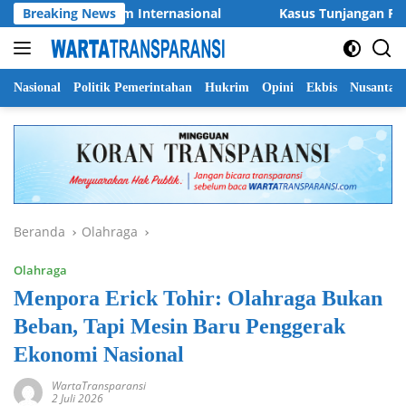
Langsung
aga Pramusim Internasional
Breaking News
Kasus Tunjangan Perumahan 
ke
konten
Nasional
Politik Pemerintahan
Hukrim
Opini
Ekbis
Nusantar
Beranda
Olahraga
Olahraga
Menpora Erick Tohir: Olahraga Bukan
Beban, Tapi Mesin Baru Penggerak
Ekonomi Nasional
WartaTransparansi
2 Juli 2026