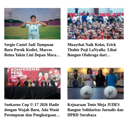
Internasional
Sergio Castel Jadi Tumpuan
Muaythai Naik Kelas, Erick
Baru Persik Kediri, Marcos
Thohir Puji LaNyalla: Lihai
Reina Yakin Lini Depan Macan
Bangun Olahraga dari
Putih Lebih Tajam
Grassroots
Soekarno Cup U-17 2026 Hadir
Kejuaraan Tenis Meja JUDES
dengan Wajah Baru, Ada Wasit
Bangun Solidaritas Jurnalis dan
Perempuan dan Penghargaan
DPRD Surabaya
Man of the Match