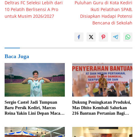
Deltras FC Seleksi Lebih dari
Puluhan Guru di Kota Kediri
pos
10 Pelatih Berlisensi A Pro
Ikuti Pelatihan SPAB,
untuk Musim 2026/2027
Disiapkan Hadapi Potensi
Bencana di Sekolah
Baca Juga
Sergio Castel Jadi Tumpuan
Dukung Peningkatan Produksi,
Baru Persik Kediri, Marcos
Mas Dhito Kembali Salurkan
Reina Yakin Lini Depan Macan
216 Bantuan Pertanian Bagi
Putih Lebih Tajam
Petani