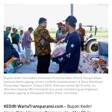
Bupati Kediri Hanindhito Himawan Pramana (Mas Dhito) menyerahkan
bantuan benih jagung secara simbolis kepada petani di Desa Nambaan,
Kecamatan Ngasem, Selasa (30/6). Bantuan senilai Rp19 miliar itu
diberikan kepada 683 kelompok tani untuk mendukung peningkatan
produksi jagung di Kabupaten Kediri. (Foto: istimewa).
KEDIRI WartaTransparansi.com –
Bupati Kediri