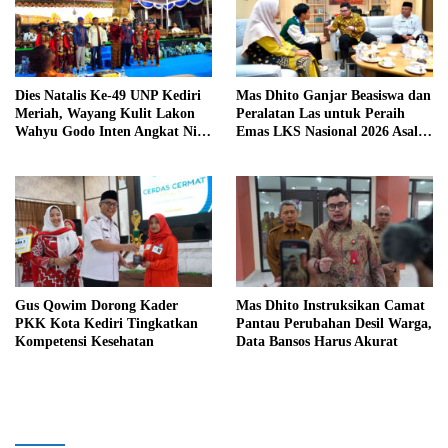
Dies Natalis Ke-49 UNP Kediri
Mas Dhito Ganjar Beasiswa dan
Meriah, Wayang Kulit Lakon
Peralatan Las untuk Peraih
Wahyu Godo Inten Angkat Nilai
Emas LKS Nasional 2026 Asal
Perjuangan
Kediri
Gus Qowim Dorong Kader
Mas Dhito Instruksikan Camat
PKK Kota Kediri Tingkatkan
Pantau Perubahan Desil Warga,
Kompetensi Kesehatan
Data Bansos Harus Akurat