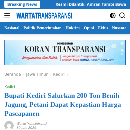
Langsung
Kemerdekaan
Breaking News
Resmi Dilantik, Amran Tambi Bawa PKDP Ri
ke
konten
Nasional
Politik Pemerintahan
Hukrim
Opini
Ekbis
Nusantar
Beranda
Jawa Timur
Kediri
Kediri
Bupati Kediri Salurkan 200 Ton Benih
Jagung, Petani Dapat Kepastian Harga
Pascapanen
WartaTransparansi
30 Juni 2026