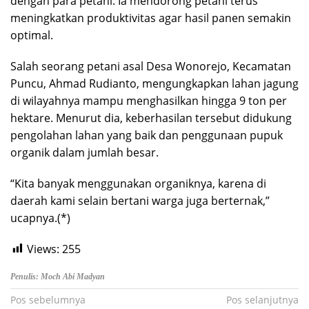
dengan para petani. Ia mendorong petani terus
meningkatkan produktivitas agar hasil panen semakin
optimal.
Salah seorang petani asal Desa Wonorejo, Kecamatan
Puncu, Ahmad Rudianto, mengungkapkan lahan jagung
di wilayahnya mampu menghasilkan hingga 9 ton per
hektare. Menurut dia, keberhasilan tersebut didukung
pengolahan lahan yang baik dan penggunaan pupuk
organik dalam jumlah besar.
“Kita banyak menggunakan organiknya, karena di
daerah kami selain bertani warga juga berternak,”
ucapnya.(*)
Views:
255
Penulis: Moch Abi Madyan
Navigasi
Pos sebelumnya
Pos selanjutnya