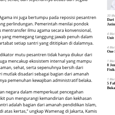
30 Me
Agama ini juga bertumpu pada reposisi pesantren
Dari
uang perlindungan. Pemerintah menilai pondok
Jati
 mentransfer ilmu agama secara konvensional,
4 Mei
an yang memegang tanggung jawab penuh dalam
Unit
rtabat setiap santri yang dititipkan di dalamnya.
4 Mei
One 
ndikator mutu pesantren tidak hanya diukur dari
i juga mencakup ekosistem internal yang mampu
1 Mei
8 Je
aman, sehat, serta sepenuhnya bersih dari
Fisik
ri mutlak disadari sebagai bagian dari amanah
1 Mei
anya pemenuhan kewajiban administratif belaka.
5 Fa
Buka
iran negara dalam memperkuat pencegahan
edikit pun mengurangi kemandirian dan kekhasan
antri adalah bagian dari amanah pendidikan Islam,
di atas kertas,” ungkap Wamenag di Jakarta, Kamis