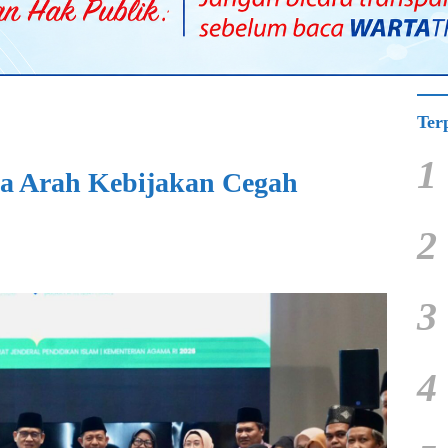
Ter
1
a Arah Kebijakan Cegah
2
3
4