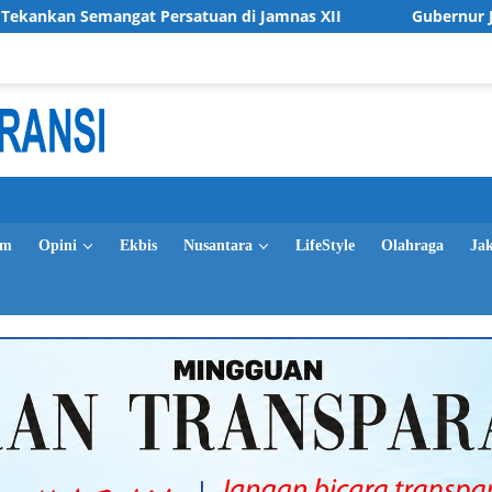
ersatuan di Jamnas XII
Gubernur Jatim Sosialisasikan 
im
Opini
Ekbis
Nusantara
LifeStyle
Olahraga
Ja