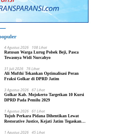
populer
4 Agustus 2026
108 Lihat
Ratusan Warga Lurug Polsek Beji, Pasca
Tewasnya Widi Nurcahyo
31 Juli 2026
76 Lihat
Ali Mufthi Tekankan Optimalisasi Peran
Fraksi Golkar di DPRD Jatim
3 Agustus 2026
67 Lihat
Golkar Kab. Mojokerto Targetkan 10 Kursi
DPRD Pada Pemilu 2029
1 Agustus 2026
61 Lihat
Tujuh Perkara Pidana Dihentikan Lewat
Restorative Justice, Kejati Jatim Tegaskan
Penegakan Hukum Humanis
1 Agustus 2026
45 Lihat