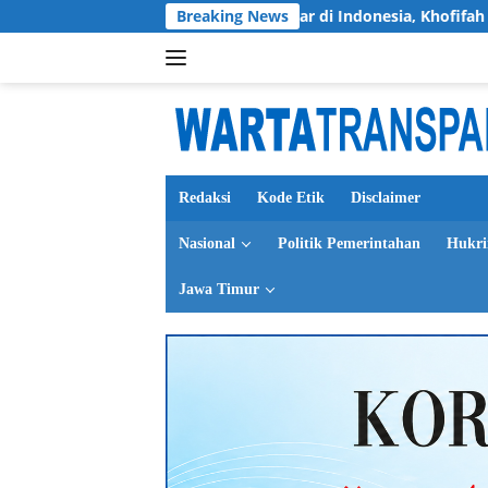
Langsung
uka Jatim Terbesar di Indonesia, Khofifah Tekankan Semangat P
Breaking News
ke
konten
Redaksi
Kode Etik
Disclaimer
Nasional
Politik Pemerintahan
Hukr
Jawa Timur