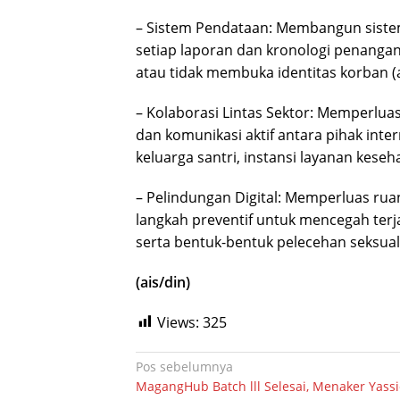
– Sistem Pendataan: Membangun sistem
setiap laporan dan kronologi penanga
atau tidak membuka identitas korban (
– Kolaborasi Lintas Sektor: Memperlua
dan komunikasi aktif antara pihak int
keluarga santri, instansi layanan kese
– Pelindungan Digital: Memperluas ru
langkah preventif untuk mencegah terja
serta bentuk-bentuk pelecehan seksual 
(ais/din)
Views:
325
Navigasi
Pos sebelumnya
MagangHub Batch lll Selesai, Menaker Yassie
pos