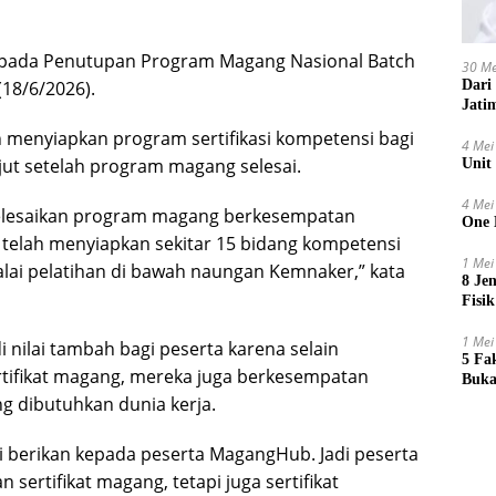
 pada Penutupan Program Magang Nasional Batch
30 Me
(18/6/2026).
Dari
Jati
 menyiapkan program sertifikasi kompetensi bagi
4 Mei
ut setelah program magang selesai.
Unit
4 Mei
elesaikan program magang berkesempatan
One 
i telah menyiapkan sekitar 15 bidang kompetensi
1 Mei
-balai pelatihan di bawah naungan Kemnaker,” kata
8 Je
Fisik
1 Mei
nilai tambah bagi peserta karena selain
5 Fa
tifikat magang, mereka juga berkesempatan
Buka
g dibutuhkan dunia kerja.
i berikan kepada peserta MagangHub. Jadi peserta
sertifikat magang, tetapi juga sertifikat