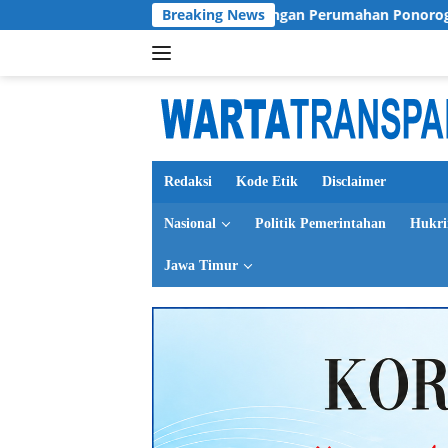
Langsung
Kasus Tunjangan Perumahan Ponorogo Jadi Cermin, Dim
Breaking News
ke
konten
Redaksi
Kode Etik
Disclaimer
Nasional
Politik Pemerintahan
Hukr
Jawa Timur