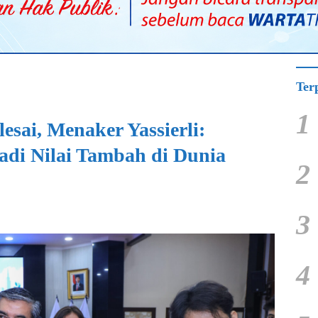
Ter
1
esai, Menaker Yassierli:
Jadi Nilai Tambah di Dunia
2
3
4