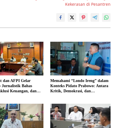
Kekerasan di Pesantren
t dan AFPI Gelar
Memahami “Londo Ireng” dalam
Jurnalistik Bahas
Konteks Pidato Prabowo: Antara
nklusi Keuangan, dan
Kritik, Demokrasi, dan
ngan Publik
Kepentingan Bangsa