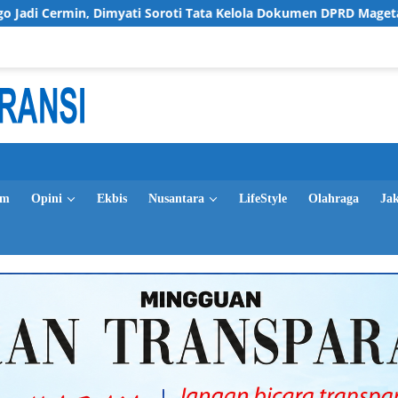
yati Soroti Tata Kelola Dokumen DPRD Magetan
Pempro
im
Opini
Ekbis
Nusantara
LifeStyle
Olahraga
Ja