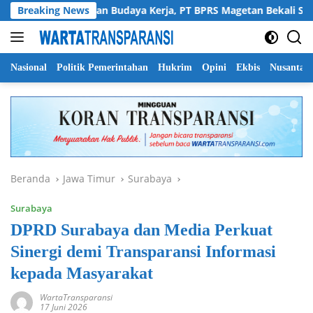
Langsung
rkuat SDM dan Budaya Kerja, PT BPRS Magetan Bekali Staf denga
Breaking News
ke
konten
Nasional
Politik Pemerintahan
Hukrim
Opini
Ekbis
Nusantar
Beranda
Jawa Timur
Surabaya
Surabaya
DPRD Surabaya dan Media Perkuat
Sinergi demi Transparansi Informasi
kepada Masyarakat
WartaTransparansi
17 Juni 2026