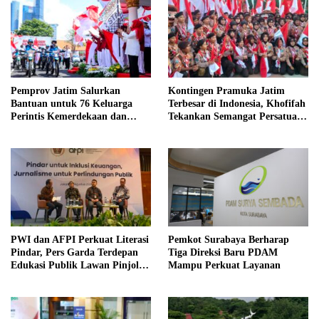
Pemprov Jatim Salurkan
Kontingen Pramuka Jatim
Bantuan untuk 76 Keluarga
Terbesar di Indonesia, Khofifah
Perintis Kemerdekaan dan
Tekankan Semangat Persatuan
Pahlawan
di Jamnas XII
PWI dan AFPI Perkuat Literasi
Pemkot Surabaya Berharap
Pindar, Pers Garda Terdepan
Tiga Direksi Baru PDAM
Edukasi Publik Lawan Pinjol
Mampu Perkuat Layanan
Ilegal