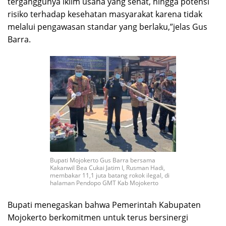
terganggunya iklim usaha yang sehat, hingga potensi
risiko terhadap kesehatan masyarakat karena tidak
melalui pengawasan standar yang berlaku,”jelas Gus
Barra.
Bupati Mojokerto Gus Barra bersama
Kakanwil Bea Cukai Jatim I, Rusman Hadi,
membakar 11,1 juta batang rokok ilegal, di
halaman Pendopo GMT Kab Mojokerto
Bupati menegaskan bahwa Pemerintah Kabupaten
Mojokerto berkomitmen untuk terus bersinergi