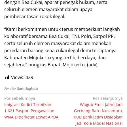
dengan Bea Cukai, aparat penegak hukum, serta
seluruh elemen masyarakat dalam upaya
pemberantasan rokok ilegal.
“Kami berkomitmen untuk terus memperkuat langkah
kolaboratif bersama Bea Cukai, TNI, Polri, Satpol PP,
serta seluruh elemen masyarakat dalam menekan
peredaran barang kena cukai ilegal demi terciptanya
Kabupaten Mojokerto yang tertib, berdaya, dan
sejahtera,” pungkas Bupati Mojokerto. (adv)
Views:
429
Penulis: Gatot Sugianto
Navigasi
Pos sebelumnya
Pos selanjutnya
Imigrasi Kediri Terbitkan
Wagub Emil: Jatim Jadi
pos
1.621 Paspor, Pengawasan
Gerbang Baru Nusantara,
WNA Diperketat Lewat APOA
KUB Bank Jatim Disiapkan
Jadi Role Model Nasional