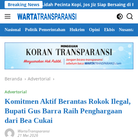
Langsung
Manjakan Lidah Pecinta Kopi, Jos Jiz Siap Bersaing di Pasar Loka
Breaking News
ke
konten
Nasional
Politik Pemerintahan
Hukrim
Opini
Ekbis
Nusantar
Beranda
Advertorial
Advertorial
Komitmen Aktif Berantas Rokok Ilegal,
Bupati Gus Barra Raih Penghargaan
dari Bea Cukai
WartaTransparansi
21 Mei 2026