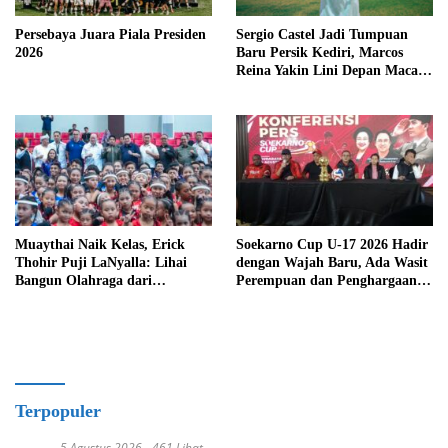
Persebaya Juara Piala Presiden
Sergio Castel Jadi Tumpuan
2026
Baru Persik Kediri, Marcos
Reina Yakin Lini Depan Macan
Putih Lebih Tajam
Muaythai Naik Kelas, Erick
Soekarno Cup U-17 2026 Hadir
Thohir Puji LaNyalla: Lihai
dengan Wajah Baru, Ada Wasit
Bangun Olahraga dari
Perempuan dan Penghargaan
Grassroots
Man of the Match
Terpopuler
5 Agustus 2026
461 Lihat