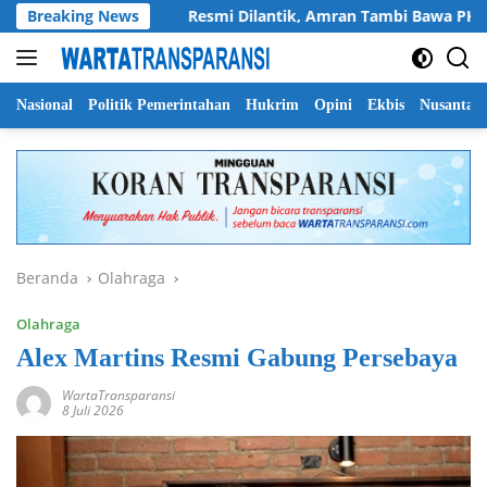
Langsung
rdekaan
Breaking News
Resmi Dilantik, Amran Tambi Bawa PKDP Riau P
ke
konten
Nasional
Politik Pemerintahan
Hukrim
Opini
Ekbis
Nusantar
Beranda
Olahraga
Olahraga
Alex Martins Resmi Gabung Persebaya
WartaTransparansi
8 Juli 2026