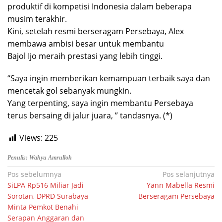
produktif di kompetisi Indonesia dalam beberapa
musim terakhir.
Kini, setelah resmi berseragam Persebaya, Alex
membawa ambisi besar untuk membantu
Bajol Ijo meraih prestasi yang lebih tinggi.
“Saya ingin memberikan kemampuan terbaik saya dan
mencetak gol sebanyak mungkin.
Yang terpenting, saya ingin membantu Persebaya
terus bersaing di jalur juara, ” tandasnya. (*)
Views:
225
Penulis: Wahyu Amrulloh
Navigasi
Pos sebelumnya
Pos selanjutnya
SiLPA Rp516 Miliar Jadi
Yann Mabella Resmi
pos
Sorotan, DPRD Surabaya
Berseragam Persebaya
Minta Pemkot Benahi
Serapan Anggaran dan