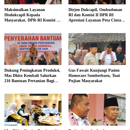
Maksimalkan Layanan
Dirjen Dukcapil, Ombudsman
Disdukcapil Kepada
RI dan Komisi II DPR RI
Masyarakat, DPR-RI Komisi II
Apresiasi Layanan Peta Cinta di
Minta Perbaiki Sistem
Kabupaten Jember
Dukung Peningkatan Produksi,
Gus Fawait Kunjungi Pasien
Mas Dhito Kembali Salurkan
Homecare Sumberbaru, Tuai
216 Bantuan Pertanian Bagi
Pujian Masyarakat
Petani