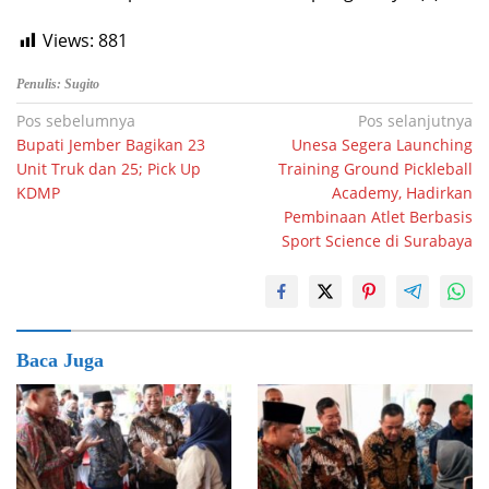
Views:
881
Penulis: Sugito
Navigasi
Pos sebelumnya
Pos selanjutnya
Bupati Jember Bagikan 23
Unesa Segera Launching
pos
Unit Truk dan 25; Pick Up
Training Ground Pickleball
KDMP
Academy, Hadirkan
Pembinaan Atlet Berbasis
Sport Science di Surabaya
Baca Juga