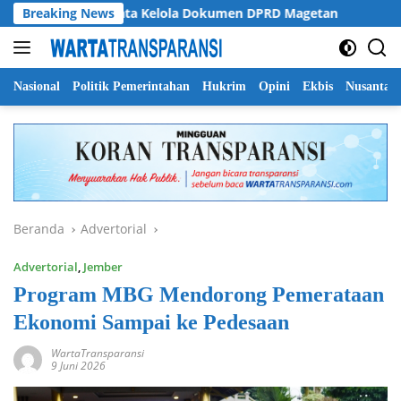
Langsung
ati Soroti Tata Kelola Dokumen DPRD Magetan
Breaking News
Pemprov
ke
konten
Nasional
Politik Pemerintahan
Hukrim
Opini
Ekbis
Nusantar
Beranda
Advertorial
Advertorial
,
Jember
Program MBG Mendorong Pemerataan
Ekonomi Sampai ke Pedesaan
WartaTransparansi
9 Juni 2026