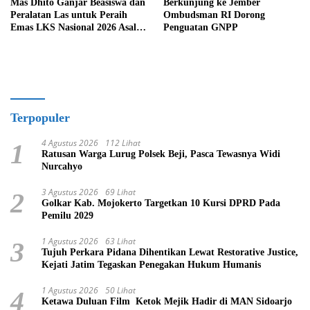
Mas Dhito Ganjar Beasiswa dan
Berkunjung ke Jember
Peralatan Las untuk Peraih
Ombudsman RI Dorong
Emas LKS Nasional 2026 Asal
Penguatan GNPP
Kediri
Terpopuler
4 Agustus 2026
112 Lihat
1
Ratusan Warga Lurug Polsek Beji, Pasca Tewasnya Widi
Nurcahyo
3 Agustus 2026
69 Lihat
2
Golkar Kab. Mojokerto Targetkan 10 Kursi DPRD Pada
Pemilu 2029
1 Agustus 2026
63 Lihat
3
Tujuh Perkara Pidana Dihentikan Lewat Restorative Justice,
Kejati Jatim Tegaskan Penegakan Hukum Humanis
1 Agustus 2026
50 Lihat
4
Ketawa Duluan Film Ketok Mejik Hadir di MAN Sidoarjo