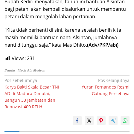
Bupati Kediri menyatakan, tahun ini bantuan Alsintan
bagi petani akan kembali disalurkan untuk membantu
petani dalam mengolah lahan pertanian.
“Kita tidak berhenti di sini, karena setelah benih kita
masih memiliki bantuan nanti Alsintan, jumlahnya
nanti ditunggu saja,” kata Mas Dhito.
(Adv/PKP/abi)
Views:
231
Penulis: Moch Abi Madyan
Navigasi
Pos sebelumnya
Pos selanjutnya
Karya Bakti Skala Besar TNI
Yuran Fernandes Resmi
pos
AD di Madura Dimulai,
Gabung Persebaya
Bangun 33 Jembatan dan
Renovasi 400 RTLH