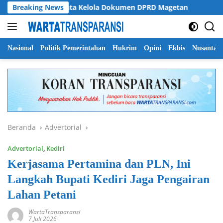
Langsung
ati Soroti Tata Kelola Dokumen DPRD Magetan
Breaking News
Pemprov 
ke
konten
Nasional
Politik Pemerintahan
Hukrim
Opini
Ekbis
Nusantar
Beranda
Advertorial
Advertorial
,
Kediri
Kerjasama Pertamina dan PLN, Ini
Langkah Bupati Kediri Jaga Pengairan
Lahan Petani
WartaTransparansi
7 Juli 2026