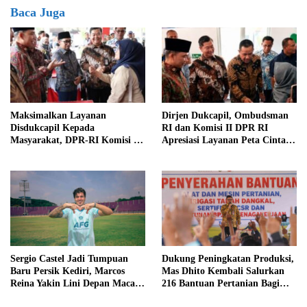
Baca Juga
Maksimalkan Layanan
Dirjen Dukcapil, Ombudsman
Disdukcapil Kepada
RI dan Komisi II DPR RI
Masyarakat, DPR-RI Komisi II
Apresiasi Layanan Peta Cinta di
Minta Perbaiki Sistem
Kabupaten Jember
Sergio Castel Jadi Tumpuan
Dukung Peningkatan Produksi,
Baru Persik Kediri, Marcos
Mas Dhito Kembali Salurkan
Reina Yakin Lini Depan Macan
216 Bantuan Pertanian Bagi
Putih Lebih Tajam
Petani