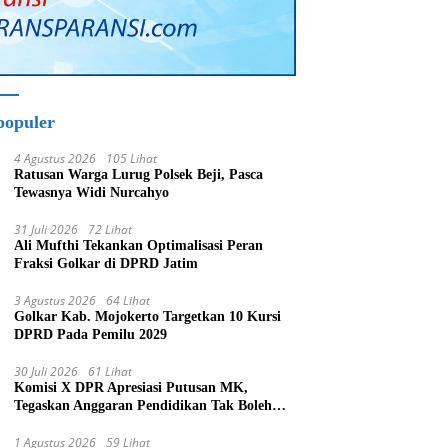
populer
4 Agustus 2026
105 Lihat
Ratusan Warga Lurug Polsek Beji, Pasca
Tewasnya Widi Nurcahyo
31 Juli 2026
72 Lihat
Ali Mufthi Tekankan Optimalisasi Peran
Fraksi Golkar di DPRD Jatim
3 Agustus 2026
64 Lihat
Golkar Kab. Mojokerto Targetkan 10 Kursi
DPRD Pada Pemilu 2029
30 Juli 2026
61 Lihat
Komisi X DPR Apresiasi Putusan MK,
Tegaskan Anggaran Pendidikan Tak Boleh
Dipakai untuk MBG
1 Agustus 2026
59 Lihat