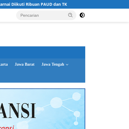
n PAUD dan TK
Dirjen Dukcapil, Ombudsman RI dan Komis
karta
Jawa Barat
Jawa Tengah