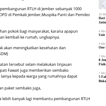
kan pembangunan RTLH di Jember sebanyak 1000
n OPD di Pemkab Jember,Muspika Panti dan Pemdes
30 Me
Dari
Jati
uhan pokok bagi masyarakat, karana apapun
4 Mei
Unit
akan kembali ke rumah, ungkapnya.
4 Mei
ak akan meningkatkan kesehatan dan
One 
SDM)
1 Mei
8 Je
tan tersebut selain melakukan tinjauan
Fisik
pati Fawait juga memberikan sembako
1 Mei
in lainya kepada warga yang rumahnya dapat
5 Fa
Buka
kan paket sembako juga,
sa lebih banyak lagi membantu pembangunan RTLH