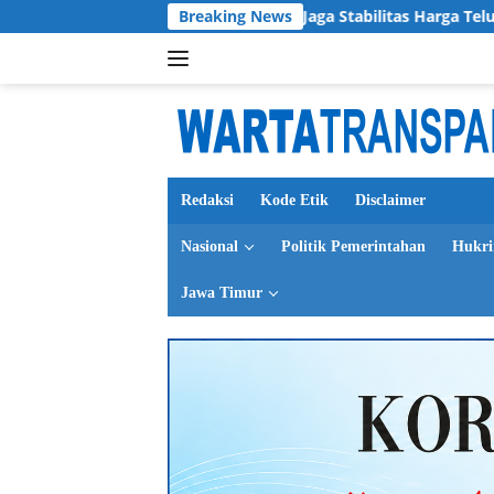
Langsung
omitmen Bersama Jaga Stabilitas Harga Telur
Breaking News
Harlah K
ke
konten
Redaksi
Kode Etik
Disclaimer
Nasional
Politik Pemerintahan
Hukr
Jawa Timur