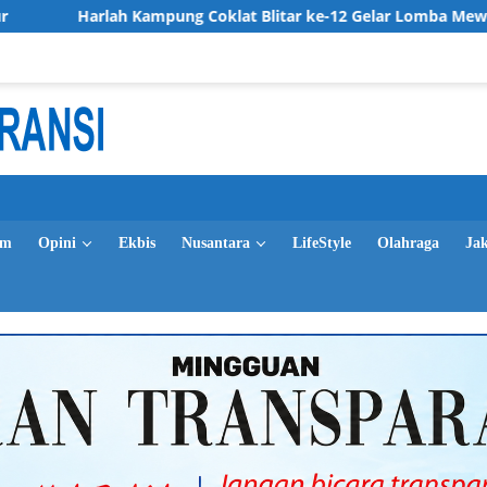
ampung Coklat Blitar ke-12 Gelar Lomba Mewarnai Diikuti Ribua
im
Opini
Ekbis
Nusantara
LifeStyle
Olahraga
Ja