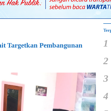
Ter
1
ait Targetkan Pembangunan
2
3
4