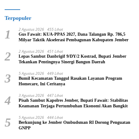
Terpopuler
2 Agustus 2026
455 Lihat
1
Gus Fawait: KUA-PPAS 2027, Dana Talangan Rp. 786,5
Milyar Taktik Akselerasi Pembagunan Kabupaten Jember
2 Agustus 2026
451 Lihat
2
Lepas Sambut Danbrigif 9/DY/2 Kostrad, Bupati Jember
Tekankan Pentingnya Sinergi Bangun Daerah
5 Agustus 2026
449 Lihat
3
Bumil Kecamatan Tanggul Rasakan Layanan Program
Homecare, Ini Ceritanya
3 Agustus 2026
447 Lihat
4
Pisah Sambut Kapolres Jember, Bupati Fawait: Stabilitas
Keamanan Terjaga Pertumbuhan Ekonomi Akan Bangkit
5 Agustus 2026
444 Lihat
5
Berkunjung ke Jember Ombudsman RI Dorong Penguatan
GNPP