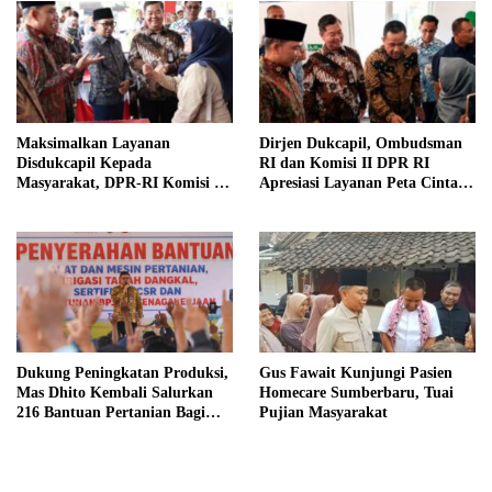
Maksimalkan Layanan
Dirjen Dukcapil, Ombudsman
Disdukcapil Kepada
RI dan Komisi II DPR RI
Masyarakat, DPR-RI Komisi II
Apresiasi Layanan Peta Cinta di
Minta Perbaiki Sistem
Kabupaten Jember
Dukung Peningkatan Produksi,
Gus Fawait Kunjungi Pasien
Mas Dhito Kembali Salurkan
Homecare Sumberbaru, Tuai
216 Bantuan Pertanian Bagi
Pujian Masyarakat
Petani