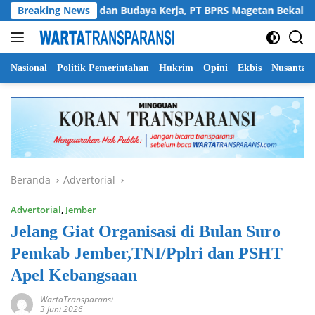
Langsung
Perkuat SDM dan Budaya Kerja, PT BPRS Magetan Bekali Staf den
Breaking News
ke
konten
Nasional
Politik Pemerintahan
Hukrim
Opini
Ekbis
Nusantar
Beranda
Advertorial
Advertorial
,
Jember
Jelang Giat Organisasi di Bulan Suro
Pemkab Jember,TNI/Pplri dan PSHT
Apel Kebangsaan
WartaTransparansi
3 Juni 2026