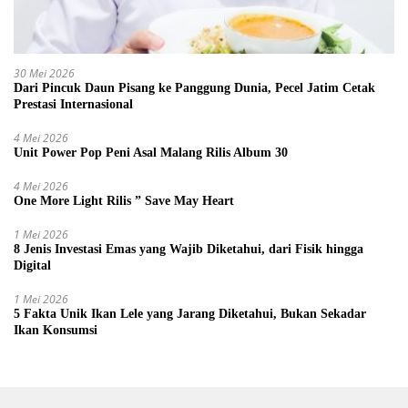
30 Mei 2026
Dari Pincuk Daun Pisang ke Panggung Dunia, Pecel Jatim Cetak
Prestasi Internasional
4 Mei 2026
Unit Power Pop Peni Asal Malang Rilis Album 30
4 Mei 2026
One More Light Rilis ” Save May Heart
1 Mei 2026
8 Jenis Investasi Emas yang Wajib Diketahui, dari Fisik hingga
Digital
1 Mei 2026
5 Fakta Unik Ikan Lele yang Jarang Diketahui, Bukan Sekadar
Ikan Konsumsi