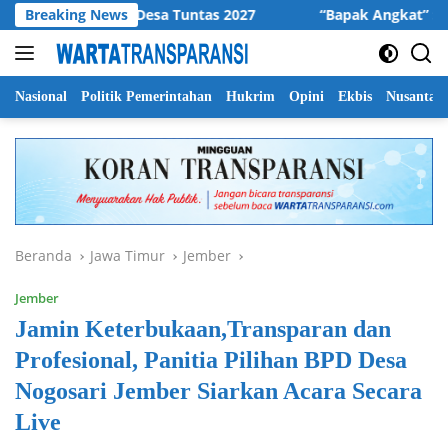
Langsung
aikan Jalan Desa Tuntas 2027
Breaking News
“Bapak Angkat” : Mahasi
ke
konten
Nasional
Politik Pemerintahan
Hukrim
Opini
Ekbis
Nusantar
Beranda
Jawa Timur
Jember
Jember
Jamin Keterbukaan,Transparan dan
Profesional, Panitia Pilihan BPD Desa
Nogosari Jember Siarkan Acara Secara
Live