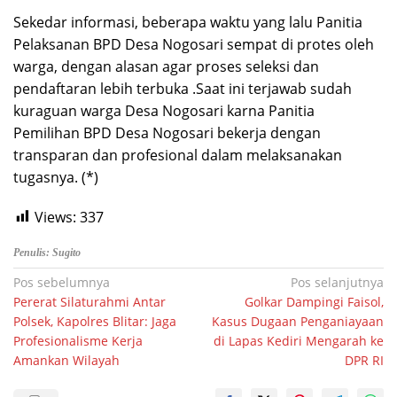
Sekedar informasi, beberapa waktu yang lalu Panitia
Pelaksanan BPD Desa Nogosari sempat di protes oleh
warga, dengan alasan agar proses seleksi dan
pendaftaran lebih terbuka .Saat ini terjawab sudah
kuraguan warga Desa Nogosari karna Panitia
Pemilihan BPD Desa Nogosari bekerja dengan
transparan dan profesional dalam melaksanakan
tugasnya. (*)
Views:
337
Penulis: Sugito
Navigasi
Pos sebelumnya
Pos selanjutnya
Pererat Silaturahmi Antar
Golkar Dampingi Faisol,
pos
Polsek, Kapolres Blitar: Jaga
Kasus Dugaan Penganiayaan
Profesionalisme Kerja
di Lapas Kediri Mengarah ke
Amankan Wilayah
DPR RI