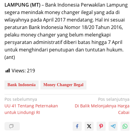
LAMPUNG (MT)
– Bank Indonesia Perwakilan Lampung
segera menindak money changer ilegal yang ada di
wilayahnya pada April 2017 mendatang. Hal ini sesuai
peraturan Bank Indonesia Nomor 18/20 Tahun 2016,
pelaku money changer yang belum melengkapi
persyaratan administratif diberi batas hingga 7 April
untuk menghindari penutupan dan tuntutan hukum.
(ant)
Views:
219
Bank Indonesia
Money Changer Ilegal
Navigasi
Pos sebelumnya
Pos selanjutnya
UU 41 Tentang Peternakan
Di Balik Melonjaknya Harga
pos
untuk Lindungi RI
Cabai