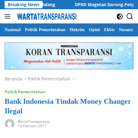
Langsung
k 300 Ojol di Malang
Breaking News
DPRD Magetan Dorong Penguatan Re
ke
konten
Nasional
Politik Pemerintahan
Hukrim
Opini
Ekbis
Nusantar
Beranda
Politik Pemerintahan
Politik Pemerintahan
Bank Indonesia Tindak Money Changer
Ilegal
WartaTransparansi
13 Februari 2017