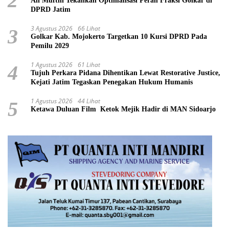
2
Ali Mufthi Tekankan Optimalisasi Peran Fraksi Golkar di
DPRD Jatim
3 Agustus 2026
66 Lihat
3
Golkar Kab. Mojokerto Targetkan 10 Kursi DPRD Pada
Pemilu 2029
1 Agustus 2026
61 Lihat
4
Tujuh Perkara Pidana Dihentikan Lewat Restorative Justice,
Kejati Jatim Tegaskan Penegakan Hukum Humanis
1 Agustus 2026
44 Lihat
5
Ketawa Duluan Film Ketok Mejik Hadir di MAN Sidoarjo