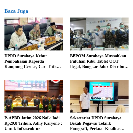
Baca Juga
DPRD Surabaya Kebut
BBPOM Surabaya Musnahkan
Pembahasan Raperda
Puluhan Ribu Tablet OOT
Kampung Cerdas, Cari Titik
Ilegal, Bongkar Jalur Distribusi
Temu dengan Program
Menuju Indonesia Timur
Kampung Pancasila
P-APBD Jatim 2026 Naik Jadi
Sekretariat DPRD Surabaya
Rp29,8 Triliun, Adhy Karyono :
Bekali Pegawai Teknik
Untuk Infrasruktur
Fotografi, Perkuat Kualitas