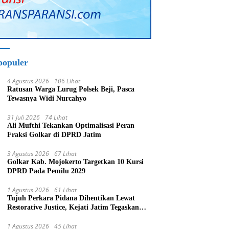
populer
4 Agustus 2026
106 Lihat
Ratusan Warga Lurug Polsek Beji, Pasca
Tewasnya Widi Nurcahyo
31 Juli 2026
74 Lihat
Ali Mufthi Tekankan Optimalisasi Peran
Fraksi Golkar di DPRD Jatim
3 Agustus 2026
67 Lihat
Golkar Kab. Mojokerto Targetkan 10 Kursi
DPRD Pada Pemilu 2029
1 Agustus 2026
61 Lihat
Tujuh Perkara Pidana Dihentikan Lewat
Restorative Justice, Kejati Jatim Tegaskan
Penegakan Hukum Humanis
1 Agustus 2026
45 Lihat