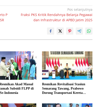
Pos selanjutnya
rto P
Fraksi PKS Kritik Rendahnya Belanja Pegawai
RSR
dan Infrastruktur di APBD Jatim 2025
Resmikan Akad Massal
Resmikan Revitalisasi Stasiun
Rumah Subsidi FLPP di
Semarang Tawang, Prabowo
 Se-Indonesia
Dorong Transportasi Kereta
Berbasis Listrik