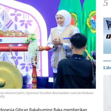
5
Life
ja ekonomi Jatim. Apresiasi tersebut disampaikan saat pembukaan
/6).
Indonesia Gibran Rakabuming Raka memberikan