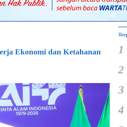
Ter
1
nerja Ekonomi dan Ketahanan
2
3
4