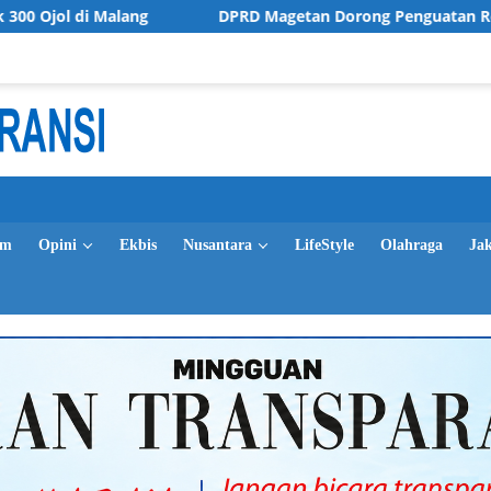
ang
DPRD Magetan Dorong Penguatan Regulasi dan Komit
im
Opini
Ekbis
Nusantara
LifeStyle
Olahraga
Ja