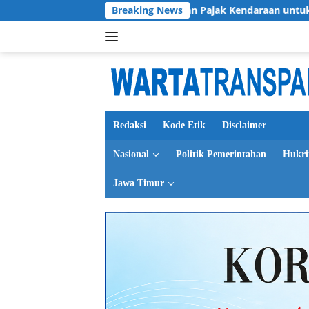
Langsung
Sosialisasikan Pemutihan Pajak Kendaraan untuk 300 Ojol di Mal
Breaking News
ke
konten
Redaksi
Kode Etik
Disclaimer
Nasional
Politik Pemerintahan
Hukr
Jawa Timur