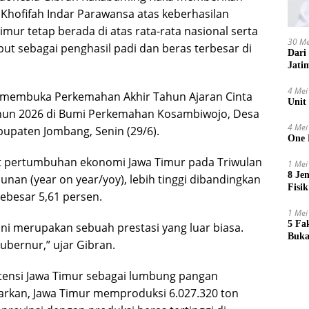
Khofifah Indar Parawansa atas keberhasilan
r tetap berada di atas rata-rata nasional serta
30 Me
ut sebagai penghasil padi dan beras terbesar di
Dari
Jati
4 Mei
s membuka Perkemahan Akhir Tahun Ajaran Cinta
Unit
ahun 2026 di Bumi Perkemahan Kosambiwojo, Desa
4 Mei
upaten Jombang, Senin (29/6).
One 
 pertumbuhan ekonomi Jawa Timur pada Triwulan
1 Mei
8 Je
unan (year on year/yoy), lebih tinggi dibandingkan
Fisik
besar 5,61 persen.
1 Mei
5 Fa
ni merupakan sebuah prestasi yang luar biasa.
Buka
ubernur,” ujar Gibran.
istensi Jawa Timur sebagai lumbung pangan
parkan, Jawa Timur memproduksi 6.027.320 ton