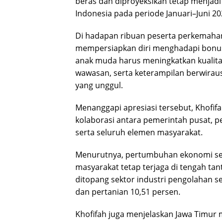
beras dan diproyeksikan tetap menjadi 
Indonesia pada periode Januari–Juni 20
Di hadapan ribuan peserta perkemahan
mempersiapkan diri menghadapi bonus
anak muda harus meningkatkan kualitas
wawasan, serta keterampilan berwira
yang unggul.
Menanggapi apresiasi tersebut, Khofi
kolaborasi antara pemerintah pusat, p
serta seluruh elemen masyarakat.
Menurutnya, pertumbuhan ekonomi seb
masyarakat tetap terjaga di tengah ta
ditopang sektor industri pengolahan s
dan pertanian 10,51 persen.
Khofifah juga menjelaskan Jawa Timur