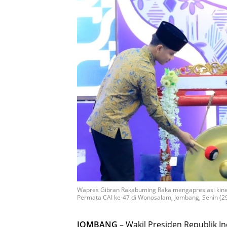
Wapres Gibran Rakabuming Raka mengapresiasi kiner
Permata CAI ke-47 di Wonosalam, Jombang, Senin (29
JOMBANG
– Wakil Presiden Republik 