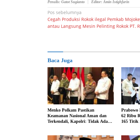
Penulis: Gatot Sugianto
Editor: Amin Istighfarin
Navigasi
Pos sebelumnya
Cegah Produksi Rokok ilegal Pemkab Mojoke
pos
antau Langsung Mesin Pelinting Rokok PT. 
Baca Juga
Menko Polkam Pastikan
Prabowo 
Keamanan Nasional Aman dan
62 Ribu 
Terkendali, Kapolri: Tidak Ada
165 Titik
Gangguan Stabilitas