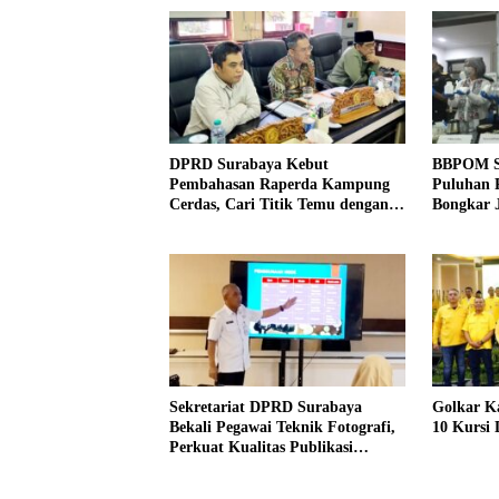
DPRD Surabaya Kebut
BBPOM S
Pembahasan Raperda Kampung
Puluhan R
Cerdas, Cari Titik Temu dengan
Bongkar J
Program Kampung Pancasila
Indonesi
Sekretariat DPRD Surabaya
Golkar K
Bekali Pegawai Teknik Fotografi,
10 Kursi
Perkuat Kualitas Publikasi
Kegiatan