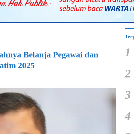
Ter
1
ahnya Belanja Pegawai dan
Jatim 2025
2
3
4