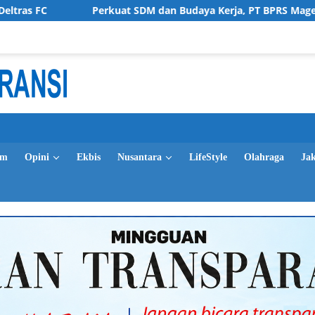
Perkuat SDM dan Budaya Kerja, PT BPRS Magetan Bekali Staf 
im
Opini
Ekbis
Nusantara
LifeStyle
Olahraga
Ja