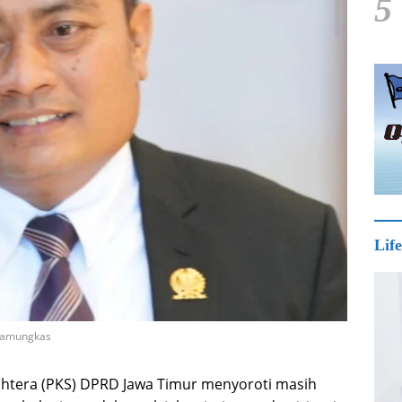
5
Life
 Pamungkas
jahtera (PKS) DPRD Jawa Timur menyoroti masih