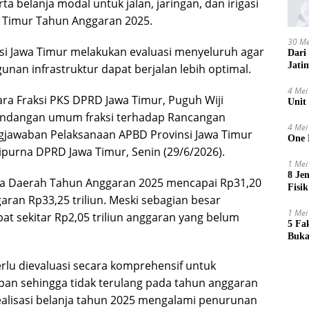
ta belanja modal untuk jalan, jaringan, dan irigasi
 Timur Tahun Anggaran 2025.
30 Me
si Jawa Timur melakukan evaluasi menyeluruh agar
Dari
Jati
nan infrastruktur dapat berjalan lebih optimal.
4 Mei
ara Fraksi PKS DPRD Jawa Timur, Puguh Wiji
Unit
ndangan umum fraksi terhadap Rancangan
4 Mei
gjawaban Pelaksanaan APBD Provinsi Jawa Timur
One 
purna DPRD Jawa Timur, Senin (29/6/2026).
1 Mei
8 Je
ja Daerah Tahun Anggaran 2025 mencapai Rp31,20
Fisik
ggaran Rp33,25 triliun. Meski sebagian besar
1 Mei
at sekitar Rp2,05 triliun anggaran yang belum
5 Fa
Buka
rlu dievaluasi secara komprehensif untuk
an sehingga tidak terulang pada tahun anggaran
realisasi belanja tahun 2025 mengalami penurunan