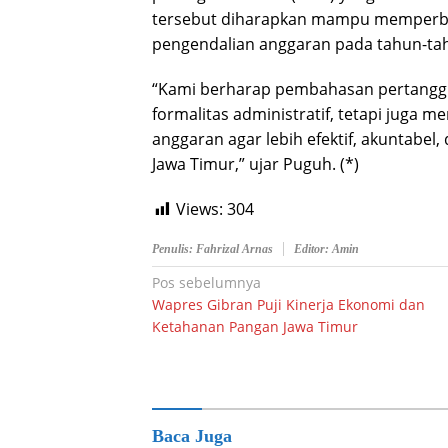
tersebut diharapkan mampu memperbai
pengendalian anggaran pada tahun-t
“Kami berharap pembahasan pertanggu
formalitas administratif, tetapi juga
anggaran agar lebih efektif, akuntabel
Jawa Timur,” ujar Puguh. (*)
Views:
304
Penulis: Fahrizal Arnas
Editor: Amin
Navigasi
Pos sebelumnya
Wapres Gibran Puji Kinerja Ekonomi dan
pos
Ketahanan Pangan Jawa Timur
Baca Juga