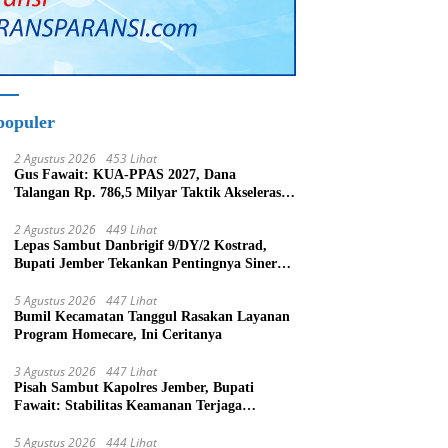
populer
2 Agustus 2026
453 Lihat
Gus Fawait: KUA-PPAS 2027, Dana
Talangan Rp. 786,5 Milyar Taktik Akselerasi
Pembagunan Kabupaten Jember
2 Agustus 2026
449 Lihat
Lepas Sambut Danbrigif 9/DY/2 Kostrad,
Bupati Jember Tekankan Pentingnya Sinergi
Bangun Daerah
5 Agustus 2026
447 Lihat
Bumil Kecamatan Tanggul Rasakan Layanan
Program Homecare, Ini Ceritanya
3 Agustus 2026
447 Lihat
Pisah Sambut Kapolres Jember, Bupati
Fawait: Stabilitas Keamanan Terjaga
Pertumbuhan Ekonomi Akan Bangkit
5 Agustus 2026
444 Lihat