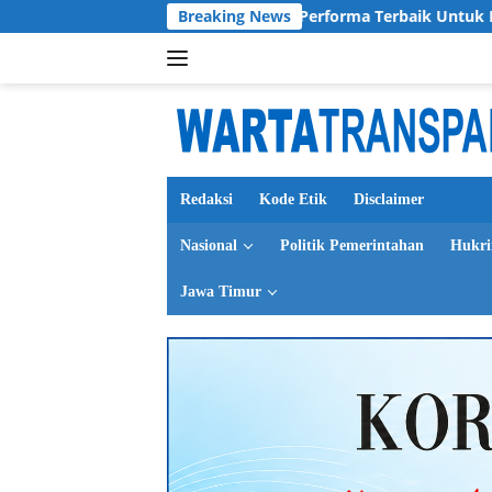
Langsung
 Pratama Siap Berikan Performa Terbaik Untuk Deltras FC
Breaking News
ke
konten
Redaksi
Kode Etik
Disclaimer
Nasional
Politik Pemerintahan
Hukr
Jawa Timur