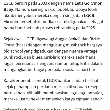
LGCB berdiri pada 2003 dengan nama
Let’s Go C’mon
Baby
. Namun, seiring waktu, publik Surabaya lebih
akrab menyebut mereka dengan singkatan
LGCB
.
Akronim tersebut kemudian resmi digunakan sebagai
nama band setelah proses rebranding pada 2025.
Sejak awal, LGCB digawangi Anggie (vokal) dan Rizkie
Obrut (bass) dengan mengusung musik rock bergaya
old school yang dipadukan dengan nuansa vintage,
punk rock, dan blues. Lirik-lirik mereka sederhana,
lugas, bernuansa slengean, namun tetap kritis dalam
mengangkat berbagai persoalan sosial sehari-hari.
Karakter pemberontak LGCB bahkan sudah terlihat
sejak penampilan perdana mereka di sebuah resepsi
pernikahan. Alih-alih membawakan lagu-lagu populer,
mereka justru nekat memainkan karya ciptaan sendiri.
Selama lebih dari 20 tahun berkarya, LGCB telah