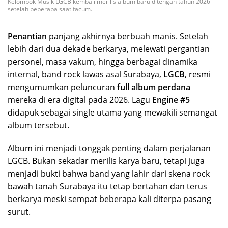
Kelompok Musik LGCB kembali merilis album baru ditengah tahun 2026
setelah beberapa saat facum.
Penantian
panjang akhirnya berbuah manis. Setelah
lebih dari dua dekade berkarya, melewati pergantian
personel, masa vakum, hingga berbagai dinamika
internal, band rock lawas asal Surabaya,
LGCB
, resmi
mengumumkan peluncuran
full album perdana
mereka di era digital pada 2026. Lagu
Engine #5
didapuk sebagai single utama yang mewakili semangat
album tersebut.
Album ini menjadi tonggak penting dalam perjalanan
LGCB. Bukan sekadar merilis karya baru, tetapi juga
menjadi bukti bahwa band yang lahir dari skena rock
bawah tanah Surabaya itu tetap bertahan dan terus
berkarya meski sempat beberapa kali diterpa pasang
surut.