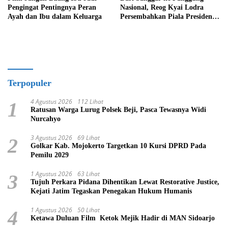
Pengingat Pentingnya Peran
Nasional, Reog Kyai Lodra
Ayah dan Ibu dalam Keluarga
Persembahkan Piala Presiden
untuk Jawa Timur
Terpopuler
4 Agustus 2026
112 Lihat
1
Ratusan Warga Lurug Polsek Beji, Pasca Tewasnya Widi
Nurcahyo
3 Agustus 2026
69 Lihat
2
Golkar Kab. Mojokerto Targetkan 10 Kursi DPRD Pada
Pemilu 2029
1 Agustus 2026
63 Lihat
3
Tujuh Perkara Pidana Dihentikan Lewat Restorative Justice,
Kejati Jatim Tegaskan Penegakan Hukum Humanis
1 Agustus 2026
50 Lihat
4
Ketawa Duluan Film Ketok Mejik Hadir di MAN Sidoarjo