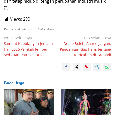
dan tetap hidup di tengah perubahan industri musik.
(*)
Views:
290
Penulis: Hidayati Firli
Editor: Amin
Navigasi
Pos sebelumnya
Pos selanjutnya
Sambut Kepulangan Jemaah
Demo Boleh, Anarki Jangan:
pos
Haji 2026,Pemkab Jember
Pandangan Gus Hans tentang
Sediakan Ratusan Bus .
Kericuhan di Grahadi
Baca Juga