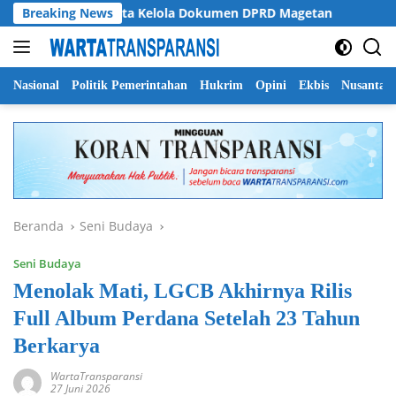
Langsung
ti Soroti Tata Kelola Dokumen DPRD Magetan
Breaking News
Pemprov J
ke
konten
Nasional
Politik Pemerintahan
Hukrim
Opini
Ekbis
Nusantar
Beranda
Seni Budaya
Seni Budaya
Menolak Mati, LGCB Akhirnya Rilis
Full Album Perdana Setelah 23 Tahun
Berkarya
WartaTransparansi
27 Juni 2026