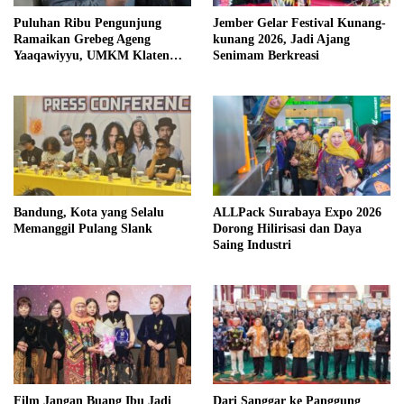
Puluhan Ribu Pengunjung
Jember Gelar Festival Kunang-
Ramaikan Grebeg Ageng
kunang 2026, Jadi Ajang
Yaaqawiyyu, UMKM Klaten
Senimam Berkreasi
Raup Berkah
Bandung, Kota yang Selalu
ALLPack Surabaya Expo 2026
Memanggil Pulang Slank
Dorong Hilirisasi dan Daya
Saing Industri
Film Jangan Buang Ibu Jadi
Dari Sanggar ke Panggung