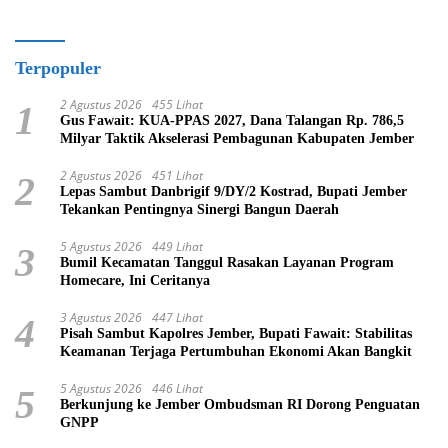
Terpopuler
2 Agustus 2026
455 Lihat
1
Gus Fawait: KUA-PPAS 2027, Dana Talangan Rp. 786,5
Milyar Taktik Akselerasi Pembagunan Kabupaten Jember
2 Agustus 2026
451 Lihat
2
Lepas Sambut Danbrigif 9/DY/2 Kostrad, Bupati Jember
Tekankan Pentingnya Sinergi Bangun Daerah
5 Agustus 2026
449 Lihat
3
Bumil Kecamatan Tanggul Rasakan Layanan Program
Homecare, Ini Ceritanya
3 Agustus 2026
447 Lihat
4
Pisah Sambut Kapolres Jember, Bupati Fawait: Stabilitas
Keamanan Terjaga Pertumbuhan Ekonomi Akan Bangkit
5 Agustus 2026
446 Lihat
5
Berkunjung ke Jember Ombudsman RI Dorong Penguatan
GNPP