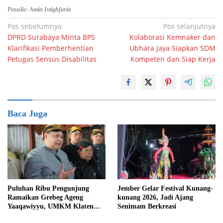
Penulis: Amin Istighfarin
Navigasi
Pos sebelumnya
Pos selanjutnya
DPRD Surabaya Minta BPS
Kolaborasi Kemnaker dan
pos
Klarifikasi Pemberhentian
Ubhara Jaya Siapkan SDM
Petugas Sensus Disabilitas
Kompeten dan Siap Kerja
Baca Juga
Puluhan Ribu Pengunjung
Jember Gelar Festival Kunang-
Ramaikan Grebeg Ageng
kunang 2026, Jadi Ajang
Yaaqawiyyu, UMKM Klaten
Senimam Berkreasi
Raup Berkah