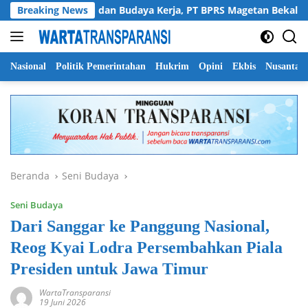
Langsung
Perkuat SDM dan Budaya Kerja, PT BPRS Magetan Bekali Staf den
Breaking News
ke
konten
Nasional
Politik Pemerintahan
Hukrim
Opini
Ekbis
Nusantar
Beranda
Seni Budaya
Seni Budaya
Dari Sanggar ke Panggung Nasional,
Reog Kyai Lodra Persembahkan Piala
Presiden untuk Jawa Timur
WartaTransparansi
19 Juni 2026