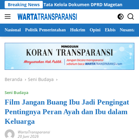
Langsung
Dimyati Soroti Tata Kelola Dokumen DPRD Magetan
Breaking News
Pemp
ke
konten
Nasional
Politik Pemerintahan
Hukrim
Opini
Ekbis
Nusantar
Beranda
Seni Budaya
Seni Budaya
Film Jangan Buang Ibu Jadi Pengingat
Pentingnya Peran Ayah dan Ibu dalam
Keluarga
WartaTransparansi
20 Juni 2026