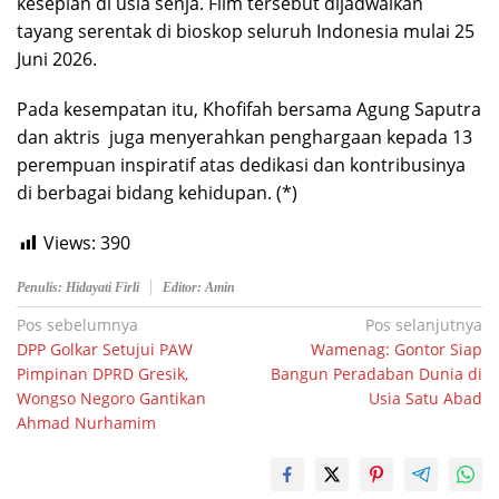
kesepian di usia senja. Film tersebut dijadwalkan
tayang serentak di bioskop seluruh Indonesia mulai 25
Juni 2026.
Pada kesempatan itu, Khofifah bersama Agung Saputra
dan aktris juga menyerahkan penghargaan kepada 13
perempuan inspiratif atas dedikasi dan kontribusinya
di berbagai bidang kehidupan. (*)
Views:
390
Penulis: Hidayati Firli
Editor: Amin
Navigasi
Pos sebelumnya
Pos selanjutnya
DPP Golkar Setujui PAW
Wamenag: Gontor Siap
pos
Pimpinan DPRD Gresik,
Bangun Peradaban Dunia di
Wongso Negoro Gantikan
Usia Satu Abad
Ahmad Nurhamim