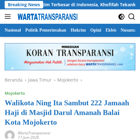
Langsung
n Pramuka Jatim Terbesar di Indonesia, Khofifah Tekankan Sema
Breaking News
ke
konten
Nasional
Politik Pemerintahan
Hukrim
Opini
Ekbis
Nusantar
Beranda
Jawa Timur
Mojokerto
Mojokerto
Walikota Ning Ita Sambut 222 Jamaah
Haji di Masjid Darul Amanah Balai
Kota Mojokerto
WartaTransparansi
17 Juni 2026