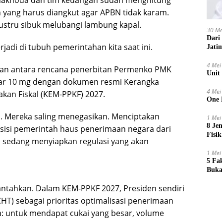
i, nakhoda dan tim keuangan sudah menghitung
yang harus diangkut agar APBN tidak karam.
justru sibuk melubangi lambung kapal.
30 Me
Dari
jadi di tubuh pemerintahan kita saat ini.
Jati
4 Mei
an antara rencana penerbitan Permenko PMK
Unit
 tar 10 mg dengan dokumen resmi Kerangka
4 Mei
kan Fiskal (KEM-PPKF) 2027.
One 
. Mereka saling menegasikan. Menciptakan
1 Mei
8 Je
u sisi pemerintah haus penerimaan negara dari
Fisik
in sedang menyiapkan regulasi yang akan
1 Mei
5 Fa
Buka
rbantahkan. Dalam KEM-PPKF 2027, Presiden sendiri
T) sebagai prioritas optimalisasi penerimaan
na: untuk mendapat cukai yang besar, volume