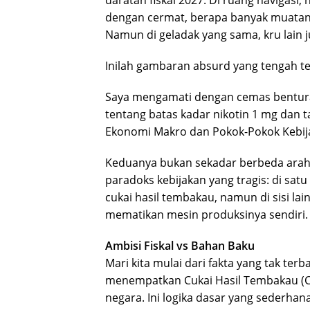
daratan fiskal 2027. Di ruang navigas
dengan cermat, berapa banyak muatan 
Namun di geladak yang sama, kru lain 
Inilah gambaran absurd yang tengah ter
Saya mengamati dengan cemas bentur
tentang batas kadar nikotin 1 mg dan
Ekonomi Makro dan Pokok-Pokok Kebija
Keduanya bukan sekadar berbeda arah
paradoks kebijakan yang tragis: di sat
cukai hasil tembakau, namun di sisi la
mematikan mesin produksinya sendiri.
Ambisi Fiskal vs Bahan Baku
Mari kita mulai dari fakta yang tak te
menempatkan Cukai Hasil Tembakau (CH
negara. Ini logika dasar yang sederha