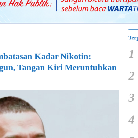
Ter
1
batasan Kadar Nikotin:
un, Tangan Kiri Meruntuhkan
2
3
4