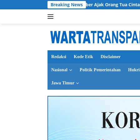
Langsung
 PKK Kabupaten Jember Ajak Orang Tua Cintai Anak Seutuhnya
Breaking News
ke
konten
Redaksi
Kode Etik
Disclaimer
Nasional
Politik Pemerintahan
Hukr
Jawa Timur