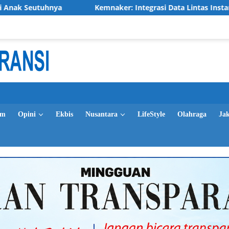
Kemnaker: Integrasi Data Lintas Instansi Tingkatkan Kua
im
Opini
Ekbis
Nusantara
LifeStyle
Olahraga
Ja