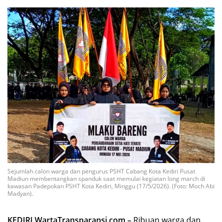
Sejumlah calon warga dan pengurus PSHT Cabang Kota Kediri Pusat
Madiun membentangkan spanduk saat memulai kegiatan long march di
kawasan Padepokan PSHT Kota Kediri, Minggu (17/5/2026). (Foto: Moch Abi
Madyan).
KEDIRI WartaTransparansi.com –
Ribuan warga dan