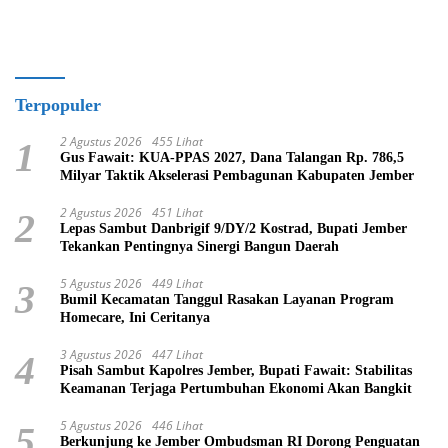
Terpopuler
2 Agustus 2026
455 Lihat
1
Gus Fawait: KUA-PPAS 2027, Dana Talangan Rp. 786,5
Milyar Taktik Akselerasi Pembagunan Kabupaten Jember
2 Agustus 2026
451 Lihat
2
Lepas Sambut Danbrigif 9/DY/2 Kostrad, Bupati Jember
Tekankan Pentingnya Sinergi Bangun Daerah
5 Agustus 2026
449 Lihat
3
Bumil Kecamatan Tanggul Rasakan Layanan Program
Homecare, Ini Ceritanya
3 Agustus 2026
447 Lihat
4
Pisah Sambut Kapolres Jember, Bupati Fawait: Stabilitas
Keamanan Terjaga Pertumbuhan Ekonomi Akan Bangkit
5 Agustus 2026
446 Lihat
5
Berkunjung ke Jember Ombudsman RI Dorong Penguatan