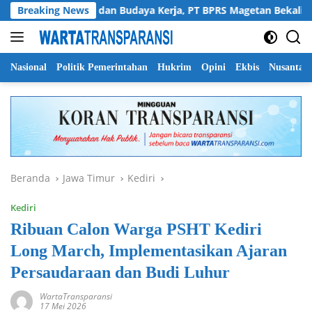
Langsung
Perkuat SDM dan Budaya Kerja, PT BPRS Magetan Bekali Staf den
Breaking News
ke
konten
Nasional
Politik Pemerintahan
Hukrim
Opini
Ekbis
Nusantar
Beranda
Jawa Timur
Kediri
Kediri
Ribuan Calon Warga PSHT Kediri
Long March, Implementasikan Ajaran
Persaudaraan dan Budi Luhur
WartaTransparansi
17 Mei 2026