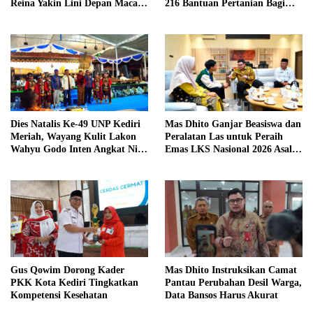
Reina Yakin Lini Depan Macan
216 Bantuan Pertanian Bagi
Putih Lebih Tajam
Petani
Dies Natalis Ke-49 UNP Kediri
Mas Dhito Ganjar Beasiswa dan
Meriah, Wayang Kulit Lakon
Peralatan Las untuk Peraih
Wahyu Godo Inten Angkat Nilai
Emas LKS Nasional 2026 Asal
Perjuangan
Kediri
Gus Qowim Dorong Kader
Mas Dhito Instruksikan Camat
PKK Kota Kediri Tingkatkan
Pantau Perubahan Desil Warga,
Kompetensi Kesehatan
Data Bansos Harus Akurat