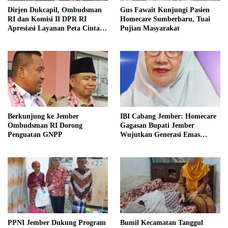
Dirjen Dukcapil, Ombudsman
Gus Fawait Kunjungi Pasien
RI dan Komisi II DPR RI
Homecare Sumberbaru, Tuai
Apresiasi Layanan Peta Cinta di
Pujian Masyarakat
Kabupaten Jember
Berkunjung ke Jember
IBI Cabang Jember: Homecare
Ombudsman RI Dorong
Gagasan Bupati Jember
Penguatan GNPP
Wujutkan Generasi Emas
Indonesia 2045
PPNI Jember Dukung Program
Bumil Kecamatan Tanggul