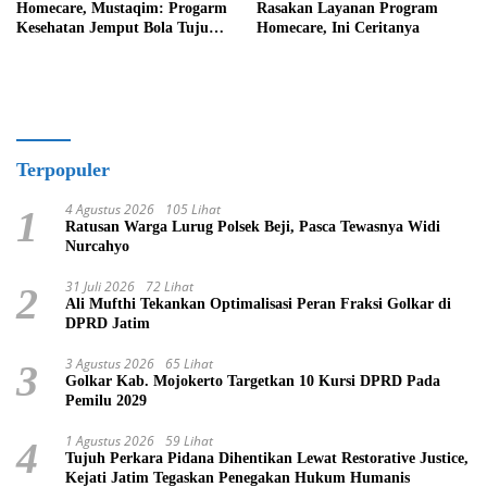
Homecare, Mustaqim: Progarm
Rasakan Layanan Program
Kesehatan Jemput Bola Tujuan
Homecare, Ini Ceritanya
Mulia
Terpopuler
4 Agustus 2026
105 Lihat
1
Ratusan Warga Lurug Polsek Beji, Pasca Tewasnya Widi
Nurcahyo
31 Juli 2026
72 Lihat
2
Ali Mufthi Tekankan Optimalisasi Peran Fraksi Golkar di
DPRD Jatim
3 Agustus 2026
65 Lihat
3
Golkar Kab. Mojokerto Targetkan 10 Kursi DPRD Pada
Pemilu 2029
1 Agustus 2026
59 Lihat
4
Tujuh Perkara Pidana Dihentikan Lewat Restorative Justice,
Kejati Jatim Tegaskan Penegakan Hukum Humanis