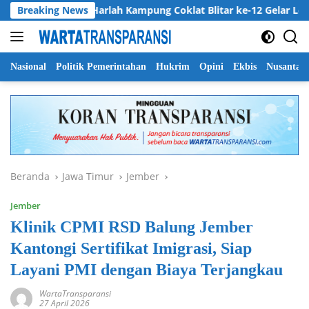
Langsung
ur
Breaking News
Harlah Kampung Coklat Blitar ke-12 Gelar Lomba Mew
ke
konten
Nasional
Politik Pemerintahan
Hukrim
Opini
Ekbis
Nusantar
Beranda
Jawa Timur
Jember
Jember
Klinik CPMI RSD Balung Jember
Kantongi Sertifikat Imigrasi, Siap
Layani PMI dengan Biaya Terjangkau
WartaTransparansi
27 April 2026