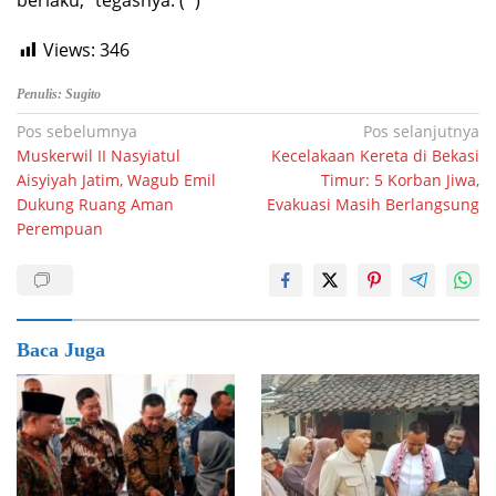
berlaku,” tegasnya. (*)
Views:
346
Penulis: Sugito
Navigasi
Pos sebelumnya
Pos selanjutnya
Muskerwil II Nasyiatul
Kecelakaan Kereta di Bekasi
pos
Aisyiyah Jatim, Wagub Emil
Timur: 5 Korban Jiwa,
Dukung Ruang Aman
Evakuasi Masih Berlangsung
Perempuan
Baca Juga