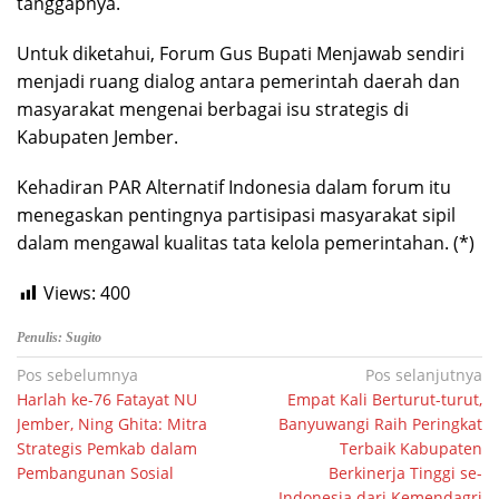
tanggapnya.
Untuk diketahui, Forum Gus Bupati Menjawab sendiri
menjadi ruang dialog antara pemerintah daerah dan
masyarakat mengenai berbagai isu strategis di
Kabupaten Jember.
Kehadiran PAR Alternatif Indonesia dalam forum itu
menegaskan pentingnya partisipasi masyarakat sipil
dalam mengawal kualitas tata kelola pemerintahan. (*)
Views:
400
Penulis: Sugito
Navigasi
Pos sebelumnya
Pos selanjutnya
Harlah ke-76 Fatayat NU
Empat Kali Berturut-turut,
pos
Jember, Ning Ghita: Mitra
Banyuwangi Raih Peringkat
Strategis Pemkab dalam
Terbaik Kabupaten
Pembangunan Sosial
Berkinerja Tinggi se-
Indonesia dari Kemendagri