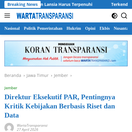
Langsung
Dasar Anak Dan Lansia Harus Terpenuhi
Breaking News
Terkendala Angin
ke
konten
Nasional
Politik Pemerintahan
Hukrim
Opini
Ekbis
Nusantar
Beranda
Jawa Timur
Jember
Jember
Direktur Eksekutif PAR, Pentingnya
Kritik Kebijakan Berbasis Riset dan
Data
WartaTransparansi
27 April 2026