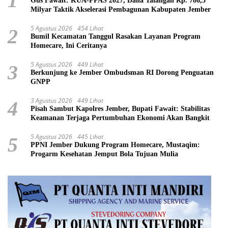
1
Gus Fawait: KUA-PPAS 2027, Dana Talangan Rp. 786,5
Milyar Taktik Akselerasi Pembagunan Kabupaten Jember
5 Agustus 2026
454 Lihat
2
Bumil Kecamatan Tanggul Rasakan Layanan Program
Homecare, Ini Ceritanya
5 Agustus 2026
449 Lihat
3
Berkunjung ke Jember Ombudsman RI Dorong Penguatan
GNPP
3 Agustus 2026
449 Lihat
4
Pisah Sambut Kapolres Jember, Bupati Fawait: Stabilitas
Keamanan Terjaga Pertumbuhan Ekonomi Akan Bangkit
5 Agustus 2026
445 Lihat
5
PPNI Jember Dukung Program Homecare, Mustaqim:
Progarm Kesehatan Jemput Bola Tujuan Mulia