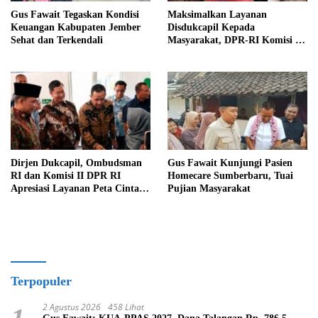
Gus Fawait Tegaskan Kondisi
Maksimalkan Layanan
Keuangan Kabupaten Jember
Disdukcapil Kepada
Sehat dan Terkendali
Masyarakat, DPR-RI Komisi II
Minta Perbaiki Sistem
Dirjen Dukcapil, Ombudsman
Gus Fawait Kunjungi Pasien
RI dan Komisi II DPR RI
Homecare Sumberbaru, Tuai
Apresiasi Layanan Peta Cinta di
Pujian Masyarakat
Kabupaten Jember
Terpopuler
2 Agustus 2026
458 Lihat