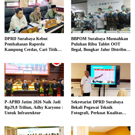
DPRD Surabaya Kebut
BBPOM Surabaya Musnahkan
Pembahasan Raperda
Puluhan Ribu Tablet OOT
Kampung Cerdas, Cari Titik
Ilegal, Bongkar Jalur Distribusi
Temu dengan Program
Menuju Indonesia Timur
Kampung Pancasila
P-APBD Jatim 2026 Naik Jadi
Sekretariat DPRD Surabaya
Rp29,8 Triliun, Adhy Karyono :
Bekali Pegawai Teknik
Untuk Infrasruktur
Fotografi, Perkuat Kualitas
Publikasi Kegiatan