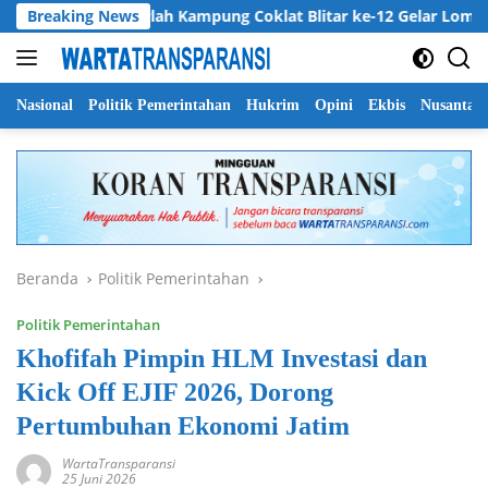
Langsung
Breaking News
Harlah Kampung Coklat Blitar ke-12 Gelar Lomba Mewarn
ke
konten
Nasional
Politik Pemerintahan
Hukrim
Opini
Ekbis
Nusantar
Beranda
Politik Pemerintahan
Politik Pemerintahan
Khofifah Pimpin HLM Investasi dan
Kick Off EJIF 2026, Dorong
Pertumbuhan Ekonomi Jatim
WartaTransparansi
25 Juni 2026