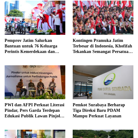
Pemprov Jatim Salurkan
Kontingen Pramuka Jatim
Bantuan untuk 76 Keluarga
Terbesar di Indonesia, Khofifah
Perintis Kemerdekaan dan
Tekankan Semangat Persatuan
Pahlawan
di Jamnas XII
PWI dan AFPI Perkuat Literasi
Pemkot Surabaya Berharap
Pindar, Pers Garda Terdepan
Tiga Direksi Baru PDAM
Edukasi Publik Lawan Pinjol
Mampu Perkuat Layanan
Ilegal