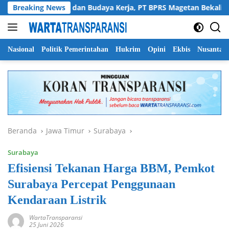
Langsung
Perkuat SDM dan Budaya Kerja, PT BPRS Magetan Bekali Staf den
Breaking News
ke
konten
Nasional
Politik Pemerintahan
Hukrim
Opini
Ekbis
Nusantar
Beranda
Jawa Timur
Surabaya
Surabaya
Efisiensi Tekanan Harga BBM, Pemkot
Surabaya Percepat Penggunaan
Kendaraan Listrik
WartaTransparansi
25 Juni 2026