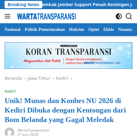
Langsung
n
Breaking News
Pemkab Jember Support Penuh Kontingen Jamnas XII C
ke
konten
Nasional
Politik Pemerintahan
Hukrim
Opini
Ekbis
Nusantar
Beranda
Jawa Timur
Kediri
Kediri
Unik! Munas dan Konbes NU 2026 di
Kediri Dibuka dengan Kentongan dari
Bom Belanda yang Gagal Meledak
WartaTransparansi
21 Juni 2026