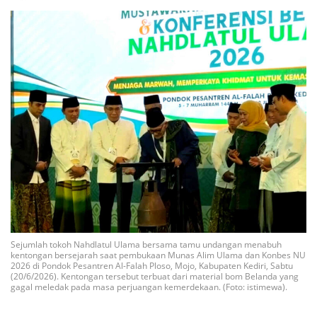
Sejumlah tokoh Nahdlatul Ulama bersama tamu undangan menabuh
kentongan bersejarah saat pembukaan Munas Alim Ulama dan Konbes NU
2026 di Pondok Pesantren Al-Falah Ploso, Mojo, Kabupaten Kediri, Sabtu
(20/6/2026). Kentongan tersebut terbuat dari material bom Belanda yang
gagal meledak pada masa perjuangan kemerdekaan. (Foto: istimewa).