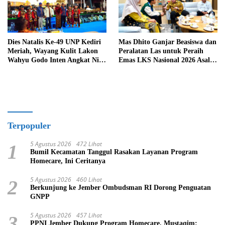
Dies Natalis Ke-49 UNP Kediri
Mas Dhito Ganjar Beasiswa dan
Meriah, Wayang Kulit Lakon
Peralatan Las untuk Peraih
Wahyu Godo Inten Angkat Nilai
Emas LKS Nasional 2026 Asal
Perjuangan
Kediri
Terpopuler
5 Agustus 2026
472 Lihat
1
Bumil Kecamatan Tanggul Rasakan Layanan Program
Homecare, Ini Ceritanya
5 Agustus 2026
460 Lihat
2
Berkunjung ke Jember Ombudsman RI Dorong Penguatan
GNPP
5 Agustus 2026
457 Lihat
3
PPNI Jember Dukung Program Homecare, Mustaqim: