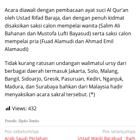
Acara diawali dengan pembacaan ayat suci Al Qur’an
oleh Ustad Rifad Baraja, dan dengan penuh kidmat
disaksikan saksi calon mempelai wanita (Salim Ali
Bahanan dan Mustofa Lufti Bayasud) serta saksi calon
mempelai pria (Fuad Alamudi dan Ahmad Emil
Alamaudi)
Tidak kurang ratusan undangan walimatul ursy dari
berbagai daerah termasuk Jakarta, Solo, Malang,
Bangil, Sidoarjo, Gresik, Pasuruan, Kediri, Nganjuk,
Madura, dan Surabaya bahkan dari Malaysia hadir
menyaksikan acara sakral tersebut. (*)
Views:
432
Penulis: Djoko Tetuko
Navigasi
Pos sebelumnya
Pos selanjutnya
Arab Saudi Perlahan
Ustad Wajdi Barabud : Raih