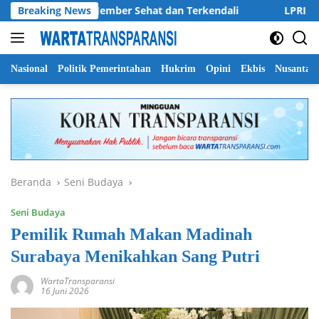
Langsung
n Kabupaten Jember Sehat dan Terkendali
Breaking News
LPRI DPC Bany
ke
konten
Nasional
Politik Pemerintahan
Hukrim
Opini
Ekbis
Nusantar
Beranda
Seni Budaya
Seni Budaya
Pemilik Rumah Makan Madinah
Surabaya Menikahkan Sang Putri
WartaTransparansi
16 Juni 2026