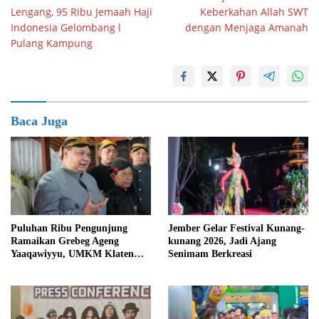
pos
Lengang, 95 Ribu Jemaah Haji
Keberkahan Allah SWT
Indonesia Gelombang l
dengan Menjaga Amanah
Pulang Kampung
Baca Juga
Puluhan Ribu Pengunjung
Jember Gelar Festival Kunang-
Ramaikan Grebeg Ageng
kunang 2026, Jadi Ajang
Yaaqawiyyu, UMKM Klaten
Senimam Berkreasi
Raup Berkah