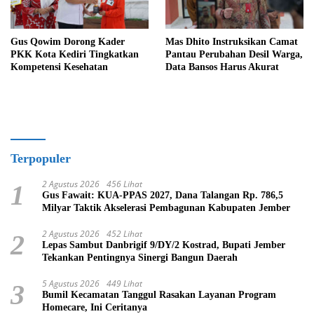
Gus Qowim Dorong Kader
Mas Dhito Instruksikan Camat
PKK Kota Kediri Tingkatkan
Pantau Perubahan Desil Warga,
Kompetensi Kesehatan
Data Bansos Harus Akurat
Terpopuler
2 Agustus 2026
456 Lihat
1
Gus Fawait: KUA-PPAS 2027, Dana Talangan Rp. 786,5
Milyar Taktik Akselerasi Pembagunan Kabupaten Jember
2 Agustus 2026
452 Lihat
2
Lepas Sambut Danbrigif 9/DY/2 Kostrad, Bupati Jember
Tekankan Pentingnya Sinergi Bangun Daerah
5 Agustus 2026
449 Lihat
3
Bumil Kecamatan Tanggul Rasakan Layanan Program
Homecare, Ini Ceritanya