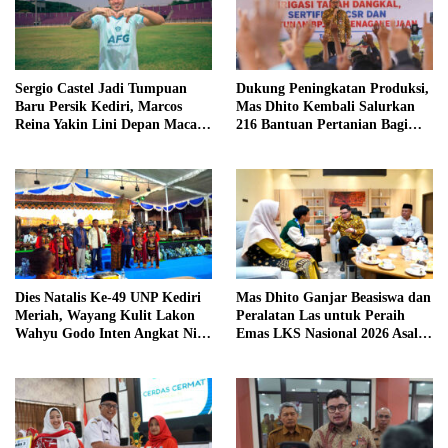
Sergio Castel Jadi Tumpuan
Dukung Peningkatan Produksi,
Baru Persik Kediri, Marcos
Mas Dhito Kembali Salurkan
Reina Yakin Lini Depan Macan
216 Bantuan Pertanian Bagi
Putih Lebih Tajam
Petani
Dies Natalis Ke-49 UNP Kediri
Mas Dhito Ganjar Beasiswa dan
Meriah, Wayang Kulit Lakon
Peralatan Las untuk Peraih
Wahyu Godo Inten Angkat Nilai
Emas LKS Nasional 2026 Asal
Perjuangan
Kediri