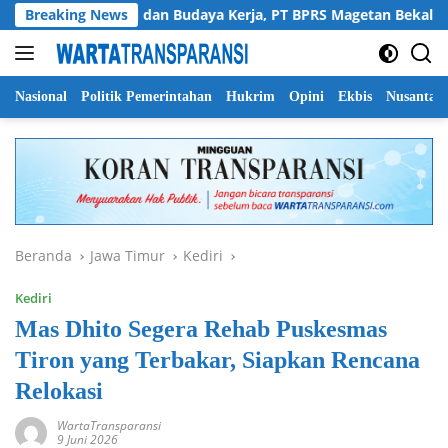
Langsung
Perkuat SDM dan Budaya Kerja, PT BPRS Magetan Bekali Staf den
Breaking News
ke
konten
Nasional
Politik Pemerintahan
Hukrim
Opini
Ekbis
Nusantar
Beranda
Jawa Timur
Kediri
Kediri
Mas Dhito Segera Rehab Puskesmas
Tiron yang Terbakar, Siapkan Rencana
Relokasi
WartaTransparansi
9 Juni 2026