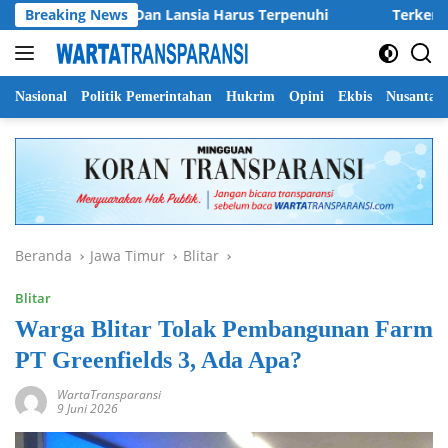
Langsung
 Dasar Anak Dan Lansia Harus Terpenuhi
Breaking News
Terkendala Ang
ke
konten
Nasional
Politik Pemerintahan
Hukrim
Opini
Ekbis
Nusantar
Beranda
Jawa Timur
Blitar
Blitar
Warga Blitar Tolak Pembangunan Farm
PT Greenfields 3, Ada Apa?
WartaTransparansi
9 Juni 2026