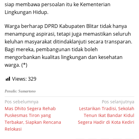
siap membawa persoalan itu ke Kementerian
Lingkungan Hidup.
Warga berharap DPRD Kabupaten Blitar tidak hanya
menampung aspirasi, tetapi juga memastikan seluruh
keluhan masyarakat ditindaklanjuti secara transparan.
Bagi mereka, pembangunan tidak boleh
mengorbankan kualitas lingkungan dan kesehatan
warga. (*)
Views:
329
Penulis: Sumartono
Navigasi
Pos sebelumnya
Pos selanjutnya
Mas Dhito Segera Rehab
Lestarikan Tradisi, Sekolah
pos
Puskesmas Tiron yang
Tenun Ikat Bandar Kidul
Terbakar, Siapkan Rencana
Segera Hadir di Kota Kediri
Relokasi