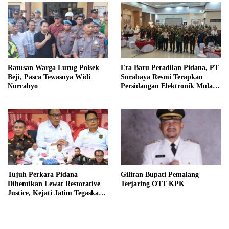
Ratusan Warga Lurug Polsek
Era Baru Peradilan Pidana, PT
Beji, Pasca Tewasnya Widi
Surabaya Resmi Terapkan
Nurcahyo
Persidangan Elektronik Mulai 1
Agustus
Tujuh Perkara Pidana
Giliran Bupati Pemalang
Dihentikan Lewat Restorative
Terjaring OTT KPK
Justice, Kejati Jatim Tegaskan
Penegakan Hukum Humanis