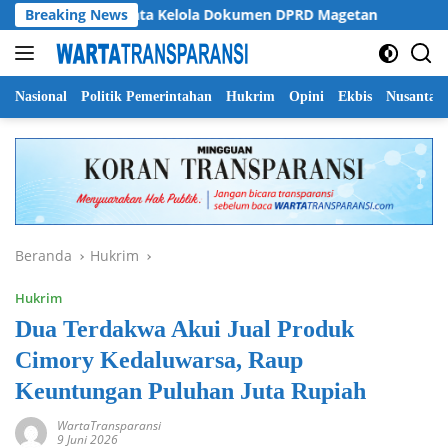
Langsung
yati Soroti Tata Kelola Dokumen DPRD Magetan
Breaking News
Pempro
ke
konten
Nasional
Politik Pemerintahan
Hukrim
Opini
Ekbis
Nusantar
Beranda
Hukrim
Hukrim
Dua Terdakwa Akui Jual Produk
Cimory Kedaluwarsa, Raup
Keuntungan Puluhan Juta Rupiah
WartaTransparansi
9 Juni 2026