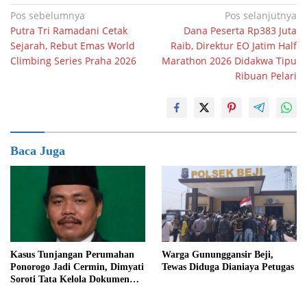
Navigasi
Pos sebelumnya
Pos selanjutnya
Putra Tri Ramadani Cetak
Dana Peserta Rp383 Juta
pos
Sejarah, Rebut Emas World
Raib, Direktur EO Jatim Half
Climbing Series Praha 2026
Marathon 2026 Didakwa Tipu
Ribuan Pelari
Baca Juga
Kasus Tunjangan Perumahan
Warga Gununggansir Beji,
Ponorogo Jadi Cermin, Dimyati
Tewas Diduga Dianiaya Petugas
Soroti Tata Kelola Dokumen
DPRD Magetan