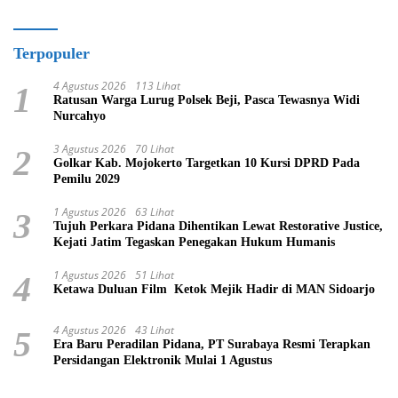
Terpopuler
4 Agustus 2026
113 Lihat
1
Ratusan Warga Lurug Polsek Beji, Pasca Tewasnya Widi
Nurcahyo
3 Agustus 2026
70 Lihat
2
Golkar Kab. Mojokerto Targetkan 10 Kursi DPRD Pada
Pemilu 2029
1 Agustus 2026
63 Lihat
3
Tujuh Perkara Pidana Dihentikan Lewat Restorative Justice,
Kejati Jatim Tegaskan Penegakan Hukum Humanis
1 Agustus 2026
51 Lihat
4
Ketawa Duluan Film Ketok Mejik Hadir di MAN Sidoarjo
4 Agustus 2026
43 Lihat
5
Era Baru Peradilan Pidana, PT Surabaya Resmi Terapkan
Persidangan Elektronik Mulai 1 Agustus