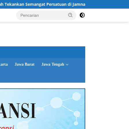
t Persatuan di Jamnas XII
Gubernur Jatim Sosialisasik
karta
Jawa Barat
Jawa Tengah