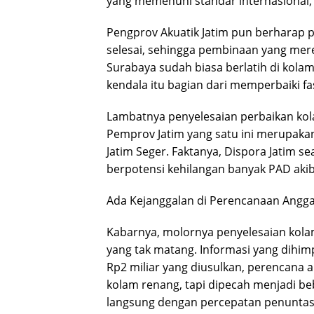
yang memenuhi standar internasional,”
Pengprov Akuatik Jatim pun berharap p
selesai, sehingga pembinaan yang merek
Surabaya sudah biasa berlatih di kola
kendala itu bagian dari memperbaiki fas
Lambatnya penyelesaian perbaikan kol
Pemprov Jatim yang satu ini merupaka
Jatim Seger. Faktanya, Dispora Jatim 
berpotensi kehilangan banyak PAD aki
Ada Kejanggalan di Perencanaan Angg
Kabarnya, molornya penyelesaian kolam
yang tak matang. Informasi yang dihim
Rp2 miliar yang diusulkan, perencana 
kolam renang, tapi dipecah menjadi beb
langsung dengan percepatan penuntasa