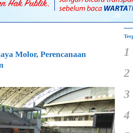
Ter
1
aya Molor, Perencanaan
n
2
3
4