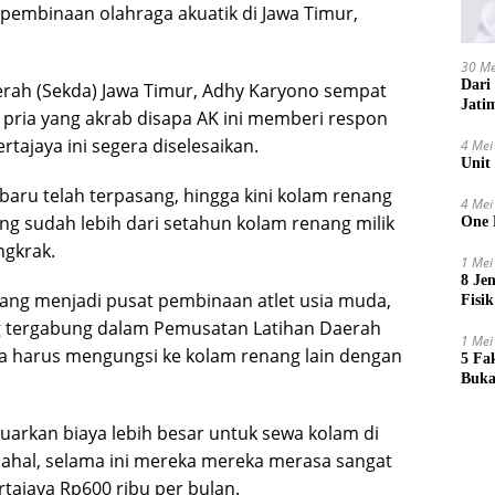
a pembinaan olahraga akuatik di Jawa Timur,
30 Me
Dari
aerah (Sekda) Jawa Timur, Adhy Karyono sempat
Jati
 pria yang akrab disapa AK ini memberi respon
tajaya ini segera diselesaikan.
4 Mei
Unit
aru telah terpasang, hingga kini kolam renang
4 Mei
ng sudah lebih dari setahun kolam renang milik
One 
ngkrak.
1 Mei
8 Je
yang menjadi pusat pembinaan atlet usia muda,
Fisik
ng tergabung dalam Pemusatan Latihan Daerah
1 Mei
ka harus mengungsi ke kolam renang lain dengan
5 Fa
Buka
arkan biaya lebih besar untuk sewa kolam di
adahal, selama ini mereka mereka merasa sangat
tajaya Rp600 ribu per bulan.