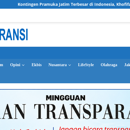
ramuka Jatim Terbesar di Indonesia, Khofifah Tekankan Semanga
im
Opini
Ekbis
Nusantara
LifeStyle
Olahraga
Ja