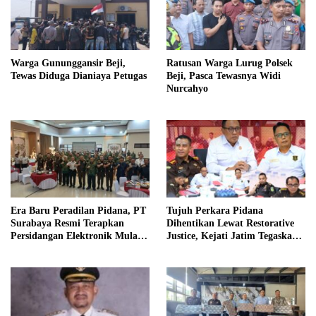
Warga Gununggansir Beji,
Ratusan Warga Lurug Polsek
Tewas Diduga Dianiaya Petugas
Beji, Pasca Tewasnya Widi
Nurcahyo
Era Baru Peradilan Pidana, PT
Tujuh Perkara Pidana
Surabaya Resmi Terapkan
Dihentikan Lewat Restorative
Persidangan Elektronik Mulai 1
Justice, Kejati Jatim Tegaskan
Agustus
Penegakan Hukum Humanis