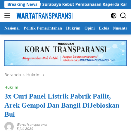
Langsung
DPRD Surabaya Kebut Pembahasan Raperda Kampung Cerdas,
Breaking News
ke
konten
Nasional
Politik Pemerintahan
Hukrim
Opini
Ekbis
Nusantar
Beranda
Hukrim
Hukrim
3x Curi Panel Listrik Pabrik Pailit,
Arek Gempol Dan Bangil DiJebloskan
Bui
WartaTransparansi
8 Juli 2026