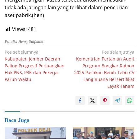
tidak ada jaringan lain yang terlibat dalam pencurian
aset pabrik.(
hen
)
Views:
481
Penulis: Henry Sulfianto
Navigasi
Pos sebelumnya
Pos selanjutnya
Kabupaten Jember Daerah
Kementrian Pertanian Audit
pos
Paling Progresif Perjuangkan
Program Bongkar Ratoon
Hak PNS, P3K dan Pekerja
2025 Pastikan Benih Tebu CV
Paruh Waktu
Lang Buana Bersertifikat
Layak Tanam
Baca Juga