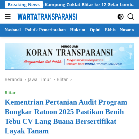
Langsung
Breaking News
Harlah Kampung Coklat Blitar ke-12 Gelar Lomba Mewarnai 
ke
konten
Nasional
Politik Pemerintahan
Hukrim
Opini
Ekbis
Nusantar
Beranda
Jawa Timur
Blitar
Blitar
Kementrian Pertanian Audit Program
Bongkar Ratoon 2025 Pastikan Benih
Tebu CV Lang Buana Bersertifikat
Layak Tanam