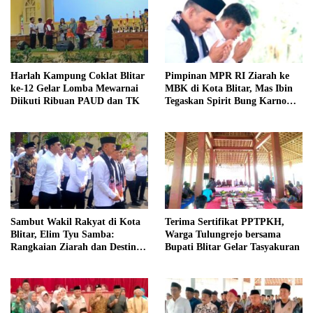
Harlah Kampung Coklat Blitar
Pimpinan MPR RI Ziarah ke
ke-12 Gelar Lomba Mewarnai
MBK di Kota Blitar, Mas Ibin
Diikuti Ribuan PAUD dan TK
Tegaskan Spirit Bung Karno
Telah Melegenda
Sambut Wakil Rakyat di Kota
Terima Sertifikat PPTPKH,
Blitar, Elim Tyu Samba:
Warga Tulungrejo bersama
Rangkaian Ziarah dan Destinasi
Bupati Blitar Gelar Tasyakuran
Historis