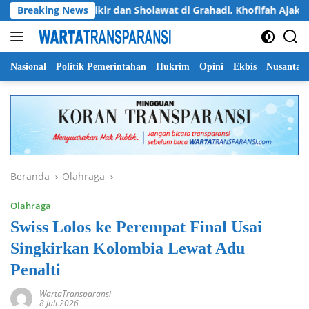
Langsung
an
Breaking News
Dzikir dan Sholawat di Grahadi, Khofifah Ajak Masy
ke
konten
Nasional
Politik Pemerintahan
Hukrim
Opini
Ekbis
Nusantar
Beranda
Olahraga
Olahraga
Swiss Lolos ke Perempat Final Usai
Singkirkan Kolombia Lewat Adu
Penalti
WartaTransparansi
8 Juli 2026