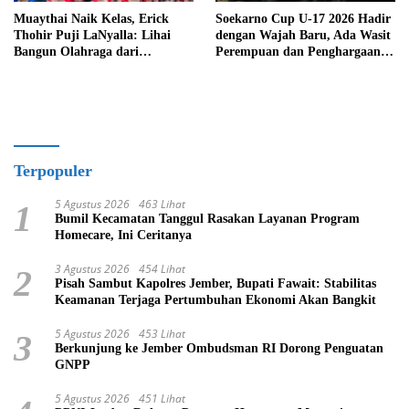
Muaythai Naik Kelas, Erick
Soekarno Cup U-17 2026 Hadir
Thohir Puji LaNyalla: Lihai
dengan Wajah Baru, Ada Wasit
Bangun Olahraga dari
Perempuan dan Penghargaan
Grassroots
Man of the Match
Terpopuler
5 Agustus 2026
463 Lihat
1
Bumil Kecamatan Tanggul Rasakan Layanan Program
Homecare, Ini Ceritanya
3 Agustus 2026
454 Lihat
2
Pisah Sambut Kapolres Jember, Bupati Fawait: Stabilitas
Keamanan Terjaga Pertumbuhan Ekonomi Akan Bangkit
5 Agustus 2026
453 Lihat
3
Berkunjung ke Jember Ombudsman RI Dorong Penguatan
GNPP
5 Agustus 2026
451 Lihat