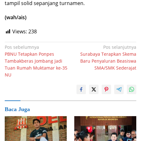
tampil solid sepanjang turnamen.
(wah/ais)
Views:
238
Navigasi
Pos sebelumnya
Pos selanjutnya
PBNU Tetapkan Ponpes
Surabaya Terapkan Skema
pos
Tambakberas Jombang Jadi
Baru Penyaluran Beasiswa
Tuan Rumah Muktamar ke-35
SMA/SMK Sederajat
NU
Baca Juga