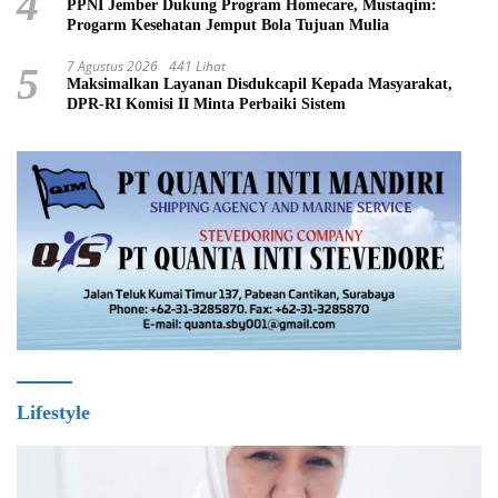
4
PPNI Jember Dukung Program Homecare, Mustaqim:
Progarm Kesehatan Jemput Bola Tujuan Mulia
7 Agustus 2026
441 Lihat
5
Maksimalkan Layanan Disdukcapil Kepada Masyarakat,
DPR-RI Komisi II Minta Perbaiki Sistem
Lifestyle