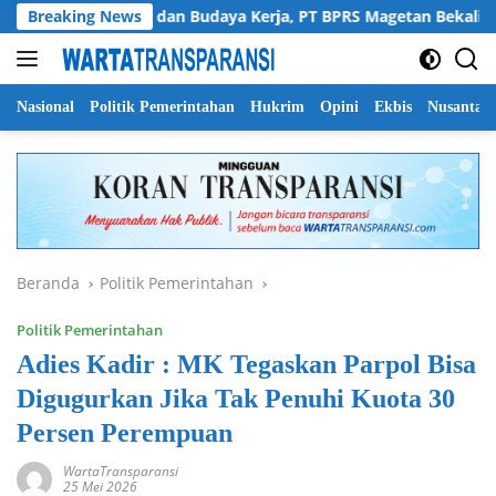
Langsung
Perkuat SDM dan Budaya Kerja, PT BPRS Magetan Bekali Staf d
Breaking News
ke
konten
Nasional
Politik Pemerintahan
Hukrim
Opini
Ekbis
Nusantar
Beranda
Politik Pemerintahan
Politik Pemerintahan
Adies Kadir : MK Tegaskan Parpol Bisa
Digugurkan Jika Tak Penuhi Kuota 30
Persen Perempuan
WartaTransparansi
25 Mei 2026