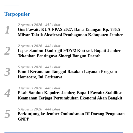
Terpopuler
2 Agustus 2026
452 Lihat
1
Gus Fawait: KUA-PPAS 2027, Dana Talangan Rp. 786,5
Milyar Taktik Akselerasi Pembagunan Kabupaten Jember
2 Agustus 2026
448 Lihat
2
Lepas Sambut Danbrigif 9/DY/2 Kostrad, Bupati Jember
Tekankan Pentingnya Sinergi Bangun Daerah
5 Agustus 2026
447 Lihat
3
Bumil Kecamatan Tanggul Rasakan Layanan Program
Homecare, Ini Ceritanya
3 Agustus 2026
446 Lihat
4
Pisah Sambut Kapolres Jember, Bupati Fawait: Stabilitas
Keamanan Terjaga Pertumbuhan Ekonomi Akan Bangkit
5 Agustus 2026
444 Lihat
5
Berkunjung ke Jember Ombudsman RI Dorong Penguatan
GNPP