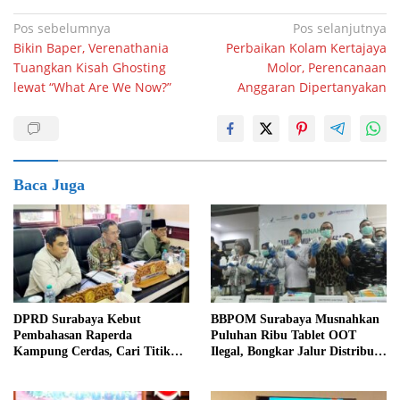
Navigasi
Pos sebelumnya
Pos selanjutnya
Bikin Baper, Verenathania
Perbaikan Kolam Kertajaya
pos
Tuangkan Kisah Ghosting
Molor, Perencanaan
lewat “What Are We Now?”
Anggaran Dipertanyakan
Baca Juga
DPRD Surabaya Kebut
BBPOM Surabaya Musnahkan
Pembahasan Raperda
Puluhan Ribu Tablet OOT
Kampung Cerdas, Cari Titik
Ilegal, Bongkar Jalur Distribusi
Temu dengan Program
Menuju Indonesia Timur
Kampung Pancasila