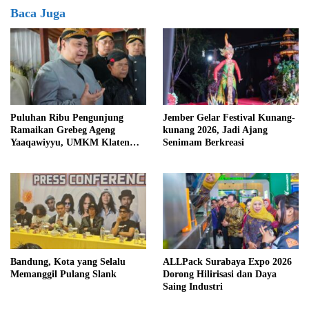
Baca Juga
Puluhan Ribu Pengunjung
Jember Gelar Festival Kunang-
Ramaikan Grebeg Ageng
kunang 2026, Jadi Ajang
Yaaqawiyyu, UMKM Klaten
Senimam Berkreasi
Raup Berkah
Bandung, Kota yang Selalu
ALLPack Surabaya Expo 2026
Memanggil Pulang Slank
Dorong Hilirisasi dan Daya
Saing Industri