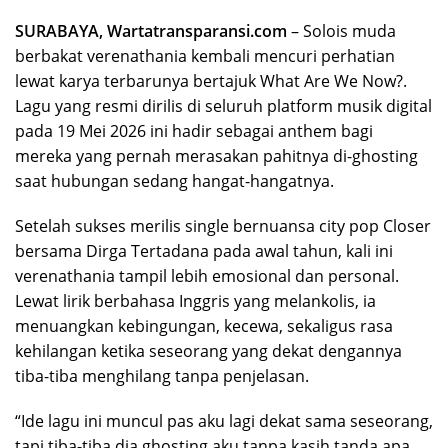
SURABAYA, Wartatransparansi.com
– Solois muda
berbakat
verenathania
kembali mencuri perhatian
lewat karya terbarunya bertajuk
What Are We Now?
.
Lagu yang resmi dirilis di seluruh platform musik digital
pada 19 Mei 2026 ini hadir sebagai anthem bagi
mereka yang pernah merasakan pahitnya di-ghosting
saat hubungan sedang hangat-hangatnya.
Setelah sukses merilis single bernuansa city pop
Closer
bersama
Dirga Tertadana
pada awal tahun, kali ini
verenathania tampil lebih emosional dan personal.
Lewat lirik berbahasa Inggris yang melankolis, ia
menuangkan kebingungan, kecewa, sekaligus rasa
kehilangan ketika seseorang yang dekat dengannya
tiba-tiba menghilang tanpa penjelasan.
“Ide lagu ini muncul pas aku lagi dekat sama seseorang,
tapi tiba-tiba dia ghosting aku tanpa kasih tanda apa