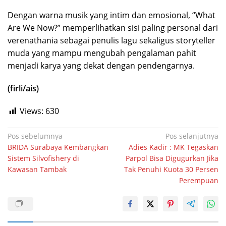
Dengan warna musik yang intim dan emosional, “What
Are We Now?” memperlihatkan sisi paling personal dari
verenathania sebagai penulis lagu sekaligus storyteller
muda yang mampu mengubah pengalaman pahit
menjadi karya yang dekat dengan pendengarnya.
(firli/ais)
Views:
630
Navigasi
Pos sebelumnya
Pos selanjutnya
BRIDA Surabaya Kembangkan
Adies Kadir : MK Tegaskan
pos
Sistem Silvofishery di
Parpol Bisa Digugurkan Jika
Kawasan Tambak
Tak Penuhi Kuota 30 Persen
Perempuan