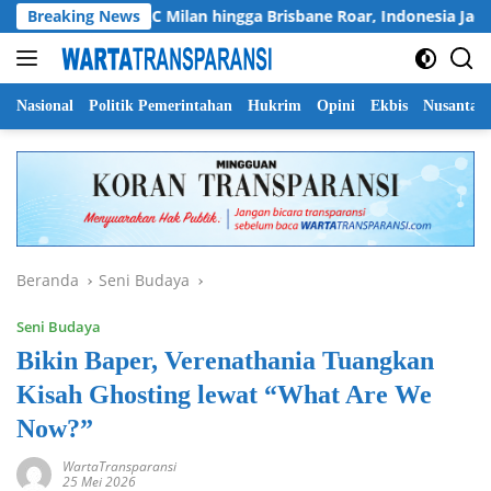
Langsung
Chelsea, AC Milan hingga Brisbane Roar, Indonesia Jadi Magne
Breaking News
ke
konten
Nasional
Politik Pemerintahan
Hukrim
Opini
Ekbis
Nusantar
Beranda
Seni Budaya
Seni Budaya
Bikin Baper, Verenathania Tuangkan
Kisah Ghosting lewat “What Are We
Now?”
WartaTransparansi
25 Mei 2026