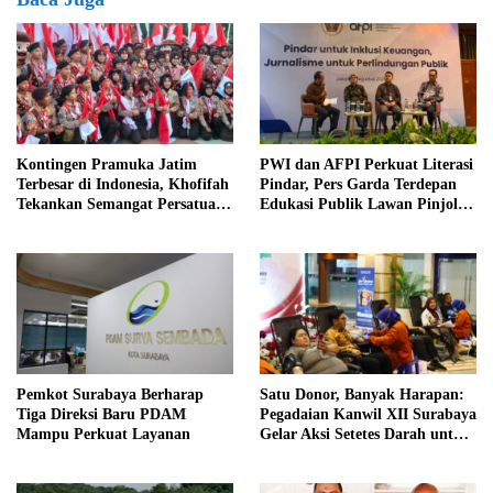
Kontingen Pramuka Jatim
PWI dan AFPI Perkuat Literasi
Terbesar di Indonesia, Khofifah
Pindar, Pers Garda Terdepan
Tekankan Semangat Persatuan
Edukasi Publik Lawan Pinjol
di Jamnas XII
Ilegal
Pemkot Surabaya Berharap
Satu Donor, Banyak Harapan:
Tiga Direksi Baru PDAM
Pegadaian Kanwil XII Surabaya
Mampu Perkuat Layanan
Gelar Aksi Setetes Darah untuk
Negeri