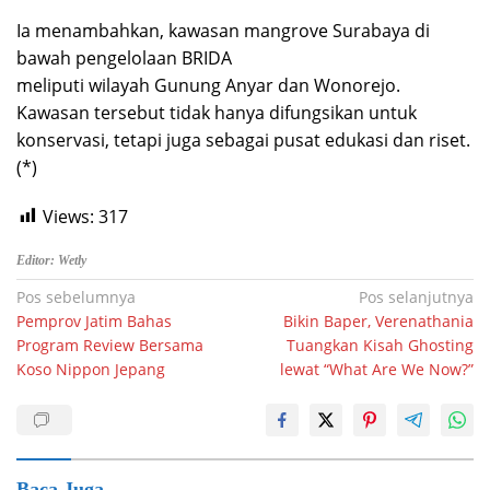
Ia menambahkan, kawasan mangrove Surabaya di
bawah pengelolaan BRIDA
meliputi wilayah Gunung Anyar dan Wonorejo.
Kawasan tersebut tidak hanya difungsikan untuk
konservasi, tetapi juga sebagai pusat edukasi dan riset.
(*)
Views:
317
Editor: Wetly
Navigasi
Pos sebelumnya
Pos selanjutnya
Pemprov Jatim Bahas
Bikin Baper, Verenathania
pos
Program Review Bersama
Tuangkan Kisah Ghosting
Koso Nippon Jepang
lewat “What Are We Now?”
Baca Juga