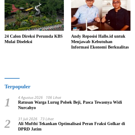
24 Calon Direksi Perumda KBS
Andy Reposisi Hallo.id untuk
Mulai Diseleksi
Menjawab Kebutuhan
Informasi Ekonomi Berkualitas
Terpopuler
4 Agustus 2026
106 Lihat
1
Ratusan Warga Lurug Polsek Beji, Pasca Tewasnya Widi
Nurcahyo
31 Juli 2026
73 Lihat
2
Ali Mufthi Tekankan Optimalisasi Peran Fraksi Golkar di
DPRD Jatim