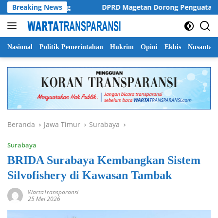
Langsung
ol di Malang
Breaking News
DPRD Magetan Dorong Penguatan Regulasi d
ke
konten
Nasional
Politik Pemerintahan
Hukrim
Opini
Ekbis
Nusantar
Beranda
Jawa Timur
Surabaya
Surabaya
BRIDA Surabaya Kembangkan Sistem
Silvofishery di Kawasan Tambak
WartaTransparansi
25 Mei 2026