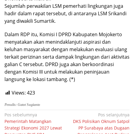
Sejumlah perwakilan LSM pemerhati lingkungan juga
hadir dalam rapat tersebut, di antaranya LSM Srikandi
yang diwakili Sumartik.
Dalam RDP itu, Komisi I DPRD Kabupaten Mojokerto
menyatakan akan menindaklanjuti aspirasi dan
keluhan masyarakat dengan melakukan evaluasi ulang
terkait perizinan serta dampak lingkungan dari aktivitas
galian C tersebut. DPRD juga akan berkoordinasi
dengan Komisi III untuk melakukan peninjauan
langsung ke lokasi tambang. (*)
Views:
423
Penulis: Gatot Sugianto
Navigasi
Pos sebelumnya
Pos selanjutnya
Pemerintah Matangkan
DKS Polisikan Oknum Satpol
pos
Strategi Ekonomi 2027 Lewat
PP Surabaya atas Dugaan