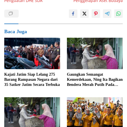
Penguatan DHE SDA
Penggelapan Aset Budaya
Baca Juga
Kajati Jatim Siap Lelang 275
Gaungkan Semangat
Barang Rampasan Negara dari
Kemerdekaan, Ning Ita Bagikan
35 Satker Jatim Secara Terbuka
Bendera Merah Putih Pada
Warga