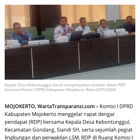
Kepala Desa Kebontunggul Siandi menyampaikan keluhan dalam RDP
bersama Komisi I DPRD Kabupaten Mojokerto. Rabu (20/5/2026)
MOJOKERTO, WartaTransparansi.com –
Komisi I DPRD
Kabupaten Mojokerto menggelar rapat dengar
pendapat (RDP) bersama Kepala Desa Kebontunggul,
Kecamatan Gondang, Siandi SH, serta sejumlah pegiat
lingkungan dan perwakilan LSM. RDP di Ruang Komisi I