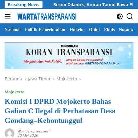
Langsung
rdekaan
Breaking News
Resmi Dilantik, Amran Tambi Bawa PKDP Riau P
ke
konten
Nasional
Politik Pemerintahan
Hukrim
Opini
Ekbis
Nusantar
Beranda
Jawa Timur
Mojokerto
Mojokerto
Komisi I DPRD Mojokerto Bahas
Galian C Ilegal di Perbatasan Desa
Gondang–Kebontunggul
WartaTransparansi
20 Mei 2026