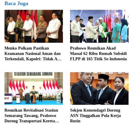
Baca Juga
Menko Polkam Pastikan
Prabowo Resmikan Akad
Keamanan Nasional Aman dan
Massal 62 Ribu Rumah Subsidi
Terkendali, Kapolri: Tidak Ada
FLPP di 165 Titik Se-Indonesia
Gangguan Stabilitas
Resmikan Revitalisasi Stasiun
Sekjen Kemendagri Dorong
Semarang Tawang, Prabowo
ASN Tinggalkan Pola Kerja
Dorong Transportasi Kereta
Rutin
Berbasis Listrik