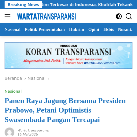
Langsung
Pramuka Jatim Terbesar di Indonesia, Khofifah Tekankan Semang
Breaking News
ke
konten
Nasional
Politik Pemerintahan
Hukrim
Opini
Ekbis
Nusantar
Beranda
Nasional
Nasional
Panen Raya Jagung Bersama Presiden
Prabowo, Petani Optimistis
Swasembada Pangan Tercapai
WartaTransparansi
16 Mei 2026