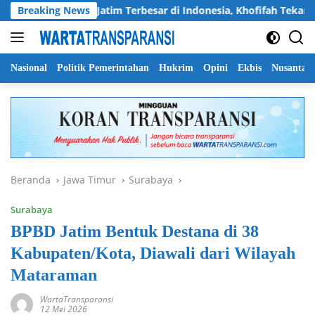
Langsung
en Pramuka Jatim Terbesar di Indonesia, Khofifah Tekankan Sem
Breaking News
ke
konten
Nasional
Politik Pemerintahan
Hukrim
Opini
Ekbis
Nusantar
Beranda
Jawa Timur
Surabaya
Surabaya
BPBD Jatim Bentuk Destana di 38
Kabupaten/Kota, Diawali dari Wilayah
Mataraman
WartaTransparansi
12 Mei 2026