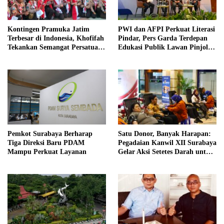
Kontingen Pramuka Jatim
PWI dan AFPI Perkuat Literasi
Terbesar di Indonesia, Khofifah
Pindar, Pers Garda Terdepan
Tekankan Semangat Persatuan
Edukasi Publik Lawan Pinjol
di Jamnas XII
Ilegal
Pemkot Surabaya Berharap
Satu Donor, Banyak Harapan:
Tiga Direksi Baru PDAM
Pegadaian Kanwil XII Surabaya
Mampu Perkuat Layanan
Gelar Aksi Setetes Darah untuk
Negeri