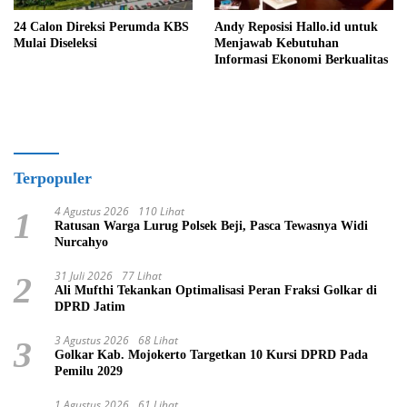
24 Calon Direksi Perumda KBS
Andy Reposisi Hallo.id untuk
Mulai Diseleksi
Menjawab Kebutuhan
Informasi Ekonomi Berkualitas
Terpopuler
4 Agustus 2026
110 Lihat
1
Ratusan Warga Lurug Polsek Beji, Pasca Tewasnya Widi
Nurcahyo
31 Juli 2026
77 Lihat
2
Ali Mufthi Tekankan Optimalisasi Peran Fraksi Golkar di
DPRD Jatim
3 Agustus 2026
68 Lihat
3
Golkar Kab. Mojokerto Targetkan 10 Kursi DPRD Pada
Pemilu 2029
1 Agustus 2026
61 Lihat