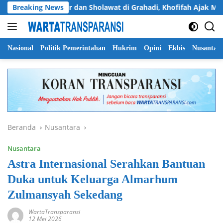
Langsung
Breaking News
Dzikir dan Sholawat di Grahadi, Khofifah Ajak Masyara
ke
konten
Nasional
Politik Pemerintahan
Hukrim
Opini
Ekbis
Nusantar
Beranda
Nusantara
Nusantara
Astra Internasional Serahkan Bantuan
Duka untuk Keluarga Almarhum
Zulmansyah Sekedang
WartaTransparansi
12 Mei 2026