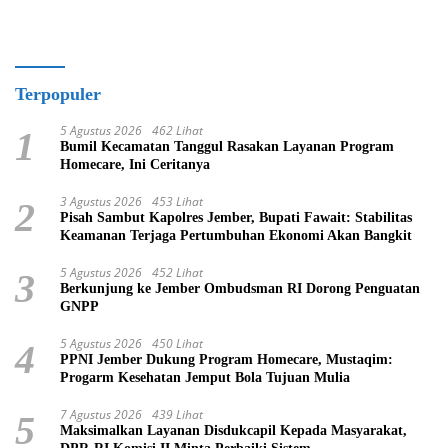
Terpopuler
5 Agustus 2026
462 Lihat
1
Bumil Kecamatan Tanggul Rasakan Layanan Program
Homecare, Ini Ceritanya
3 Agustus 2026
453 Lihat
2
Pisah Sambut Kapolres Jember, Bupati Fawait: Stabilitas
Keamanan Terjaga Pertumbuhan Ekonomi Akan Bangkit
5 Agustus 2026
452 Lihat
3
Berkunjung ke Jember Ombudsman RI Dorong Penguatan
GNPP
5 Agustus 2026
450 Lihat
4
PPNI Jember Dukung Program Homecare, Mustaqim:
Progarm Kesehatan Jemput Bola Tujuan Mulia
7 Agustus 2026
439 Lihat
5
Maksimalkan Layanan Disdukcapil Kepada Masyarakat,